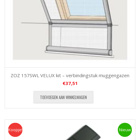
ZOZ 157SWL VELUX kit – verbindingstuk muggengazen
€
37,51
TOEVOEGEN AAN WINKELWAGEN
Koopje!
Koopje
Nieuw