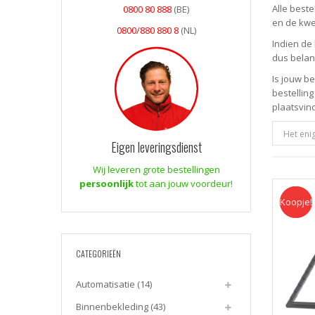
Alle best
0800 80 888
(BE)
en de kwe
0800/880 880 8
(NL)
Indien de 
dus belan
Is jouw b
bestelling
plaatsvin
Het eni
Eigen leveringsdienst
Wij leveren grote bestellingen
persoonlijk
tot aan jouw voordeur!
Koopje!
Koopje
CATEGORIEËN
Automatisatie
(14)
Binnenbekleding
(43)