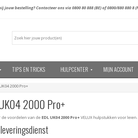
ij jouw bestelling? Contacteer ons via
0800 80 888
(BE) of
0800/880 880 8
(
TIPS EN TRICKS
HULPCENTER
MIJN ACCOUNT
13)
UK04 2000 Pro+
UK04 2000 Pro+
er de voordelen van de
EDL UK04 2000 Pro+
VELUX hulpstukken voor leien.
 leveringsdienst