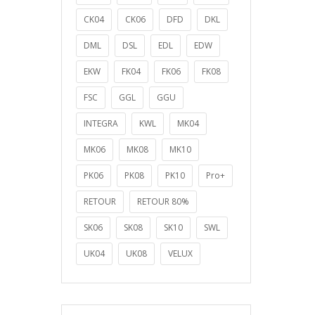
CK04
CK06
DFD
DKL
DML
DSL
EDL
EDW
EKW
FK04
FK06
FK08
FSC
GGL
GGU
INTEGRA
KWL
MK04
MK06
MK08
MK10
PK06
PK08
PK10
Pro+
RETOUR
RETOUR 80%
SK06
SK08
SK10
SWL
UK04
UK08
VELUX