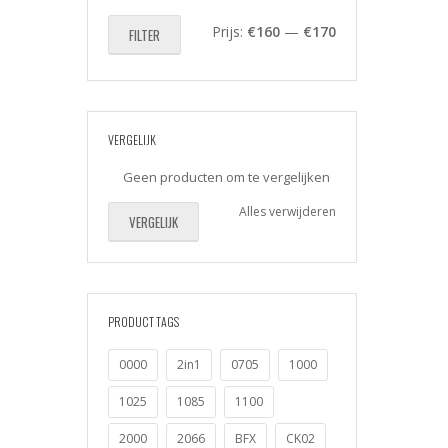
Min.
Max.
Prijs:
€160
—
€170
FILTER
prijs
prijs
VERGELIJK
Geen producten om te vergelijken
Alles verwijderen
VERGELIJK
PRODUCT TAGS
0000
2in1
0705
1000
1025
1085
1100
2000
2066
BFX
CK02