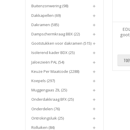
Buitenzonwering
(98)
Dakkapellen
(69)
Dakramen
(585)
EDL
Dampschermkraag BBX
(22)
goot
Gootstukken voor dakramen
(515)
Isolerend kader BDX
(25)
TOE
Jaloezieën PAL
(54)
Keuze Per Maatcode
(2288)
Koepels
(297)
Muggengaas ZIL
(25)
Onderdakkraag BFX
(25)
Onderdelen
(76)
Ontrokingsluik
(25)
Rolluiken
(84)