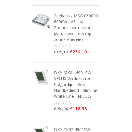
2dekans - MSG 060090
6090WL VELUX -
Zonnescherm voor
platdakvensters (op
zonne-energie)
€
254,10
€
375,10
DKY MK04 4901SWL
VELUX Verduisterend
Rolgordijn - Bos -
Handbediend - Slimline
White Line - NIEUW
€
118,58
€
150,04
DKY CK02 4901SWL