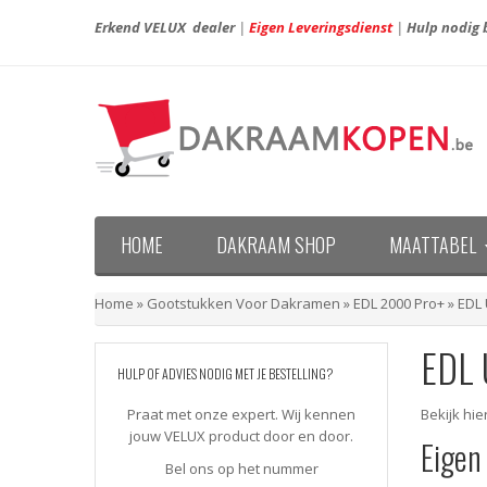
Erkend VELUX dealer
|
Eigen Leveringsdienst
|
Hulp nodig b
HOME
DAKRAAM SHOP
MAATTABEL
Maattabel VELUX nieuwe generatie (vanaf april 20
Maattabel VELUX oude generatie (voor april 2013)
Home
»
Gootstukken Voor Dakramen
»
EDL 2000 Pro+
»
EDL 
EDL 
HULP OF ADVIES NODIG MET JE BESTELLING?
Praat met onze expert. Wij kennen
Bekijk hi
jouw VELUX product door en door.
Eigen
Bel ons op het nummer