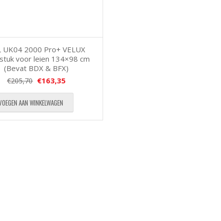
 UK04 2000 Pro+ VELUX
stuk voor leien 134×98 cm
(Bevat BDX & BFX)
€
163,35
€
205,70
VOEGEN AAN WINKELWAGEN