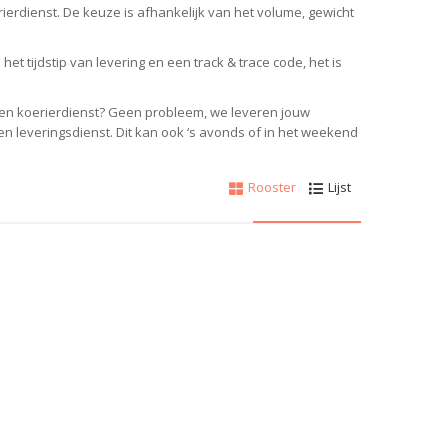
rierdienst.
De keuze is afhankelijk van het volume, gewicht
et tijdstip van levering en een track & trace code, het is
 een koerierdienst? Geen probleem, w
e leveren jouw
gen leveringsdienst.
Dit kan ook ‘s avonds of in het weekend
Rooster
Lijst