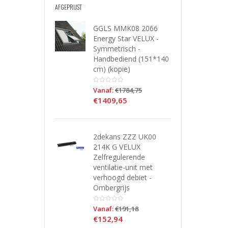
AFGEPRIJST
GGLS MMK08 2066
Energy Star VELUX -
Symmetrisch -
Handbediend (151*140
cm) (kopie)
Vanaf:
€
1784,75
€
1409,65
2dekans ZZZ UK00
214K G VELUX
Zelfregulerende
ventilatie-unit met
verhoogd debiet -
Ombergrijs
Vanaf:
€
191,18
€
152,94