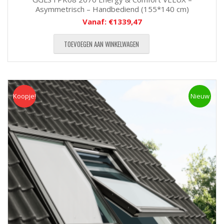
Asymmetrisch – Handbediend (155*140 cm)
Vanaf:
€
1339,47
TOEVOEGEN AAN WINKELWAGEN
Koopje!
Koopje
Nieuw