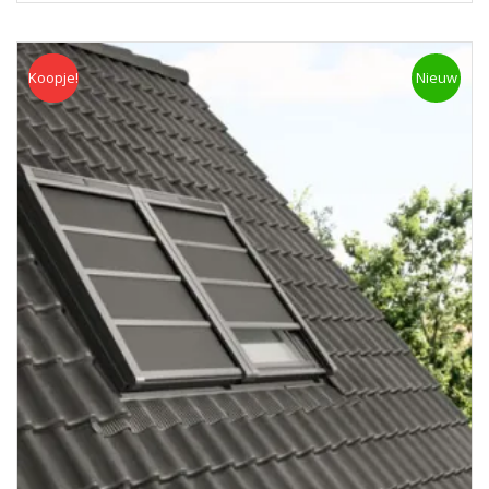
Koopje!
Koopje
Nieuw