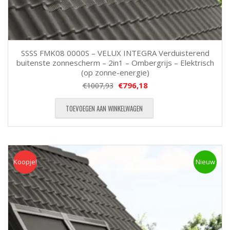
SSSS FMK08 0000S – VELUX INTEGRA Verduisterend
buitenste zonnescherm – 2in1 – Ombergrijs – Elektrisch
(op zonne-energie)
€
796,18
€
1007,93
TOEVOEGEN AAN WINKELWAGEN
Koopje!
Koopje
Nieuw