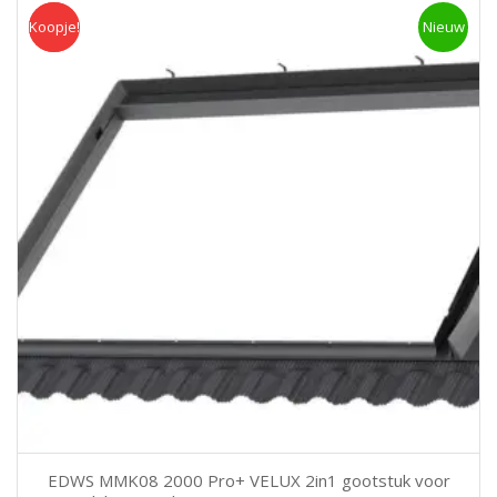
Koopje!
Koopje
Nieuw
EDWS MMK08 2000 Pro+ VELUX 2in1 gootstuk voor