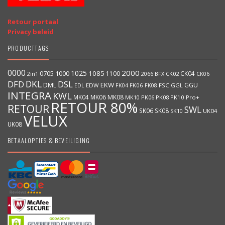
Retour portaal
Privacy beleid
PRODUCTTAGS
0000
2000
1025
1000
1085
0705
1100
CK04
2066
BFX
CK02
2in1
CK06
DKL
DFD
DSL
DML
EKW
GGU
EDW
FK06
FK08
FSC
GGL
EDL
FK04
INTEGRA
KWL
MK04
MK06
MK08
MK10
PK06
PK08
PK10
Pro+
RETOUR 80%
RETOUR
SWL
SK06
SK08
SK10
UK04
VELUX
UK08
BETAALOPTIES & BEVEILIGING