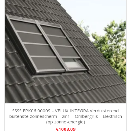
SSSS FPK06 0000S – VELUX INTEGRA Verduisterend
buitenste zonnescherm – 2in1 – Ombergrijs – Elektrisch
(op zonne-energie)
€
1003,09