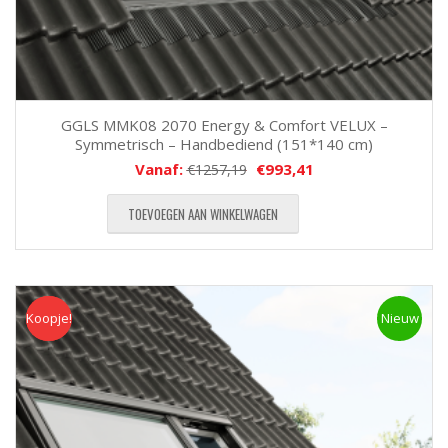
GGLS MMK08 2070 Energy & Comfort VELUX –
Symmetrisch – Handbediend (151*140 cm)
Vanaf:
€
993,41
€
1257,19
TOEVOEGEN AAN WINKELWAGEN
Koopje!
Koopje
Nieuw