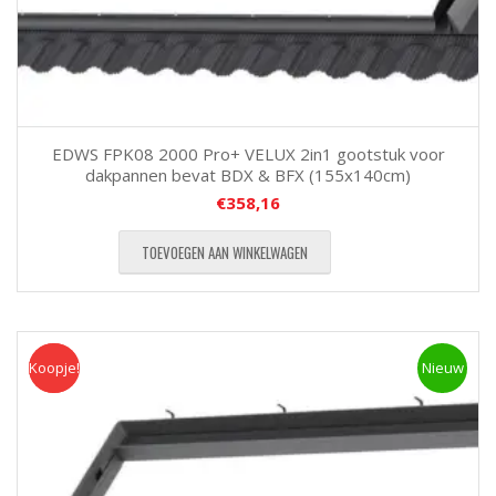
EDWS FPK08 2000 Pro+ VELUX 2in1 gootstuk voor
dakpannen bevat BDX & BFX (155x140cm)
€
358,16
TOEVOEGEN AAN WINKELWAGEN
Koopje!
Koopje
Nieuw