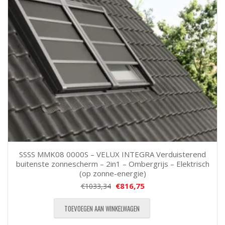
SSSS MMK08 0000S – VELUX INTEGRA Verduisterend
buitenste zonnescherm – 2in1 – Ombergrijs – Elektrisch
(op zonne-energie)
€
816,75
€
1033,34
TOEVOEGEN AAN WINKELWAGEN