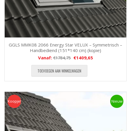
GGLS MMK08 2066 Energy Star VELUX – Symmetrisch –
Handbediend (151*140 cm) (kopie)
Vanaf:
€
1409,65
€
1784,75
TOEVOEGEN AAN WINKELWAGEN
Koopje!
Koopje
Nieuw