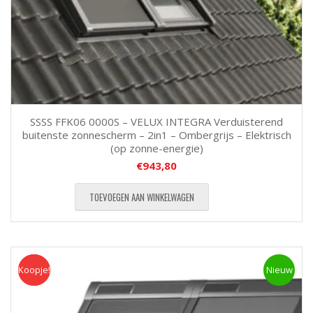
SSSS FFK06 0000S – VELUX INTEGRA Verduisterend
buitenste zonnescherm – 2in1 – Ombergrijs – Elektrisch
(op zonne-energie)
€
943,80
TOEVOEGEN AAN WINKELWAGEN
Koopje!
Koopje
Nieuw