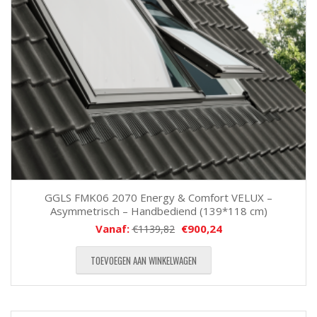
GGLS FMK06 2070 Energy & Comfort VELUX –
Asymmetrisch – Handbediend (139*118 cm)
Vanaf:
€
900,24
€
1139,82
TOEVOEGEN AAN WINKELWAGEN