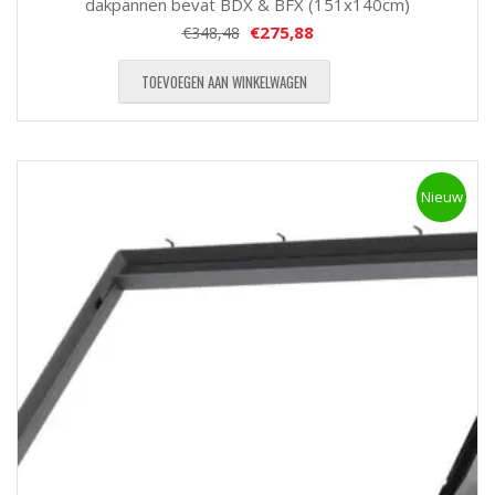
dakpannen bevat BDX & BFX (151x140cm)
€
275,88
€
348,48
TOEVOEGEN AAN WINKELWAGEN
Nieuw