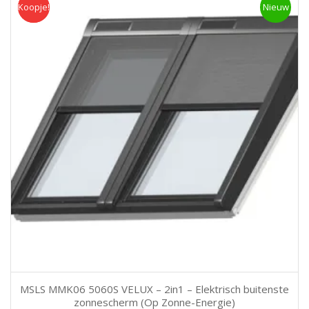
Koopje!
Koopje
Nieuw
MSLS MMK06 5060S VELUX – 2in1 – Elektrisch buitenste
zonnescherm (Op Zonne-Energie)