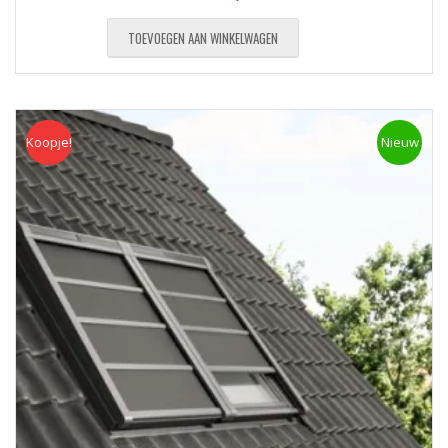
TOEVOEGEN AAN WINKELWAGEN
Koopje!
Koopje
Nieuw