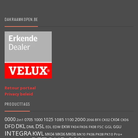
DAKRAAMKOPEN.BE
Retour portaal
Privacy beleid
PRODUCTTAGS
0000
2000
1025
1000
1085
0705
1100
CK04
2066
BFX
CK02
2in1
CK06
DKL
DFD
DSL
DML
EKW
GGU
EDW
FK06
FK08
FSC
GGL
EDL
FK04
INTEGRA
KWL
MK04
MK06
MK08
MK10
PK06
PK08
PK10
Pro+