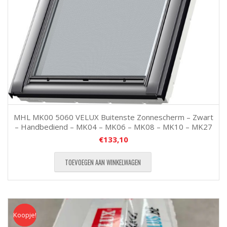
MHL MK00 5060 VELUX Buitenste Zonnescherm – Zwart
– Handbediend – MK04 – MK06 – MK08 – MK10 – MK27
€
133,10
TOEVOEGEN AAN WINKELWAGEN
Koopje!
Koopje