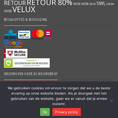
RETOUR 80%
RETOUR
SWL
SK06
SK08
SK10
UK04
VELUX
UK08
BETAALOPTIES & BEVEILIGING
INSCHRIJVEN VOOR DE NIEUWSBRIEF
We gebruiken cookies om ervoor te zorgen dat we u de beste
ervaring op onze website bieden. Als je doorgaat met het
DakraamKopen.be – Erkend VELUX dealer – Grootste online VELUX
gebruiken van de website, gaan we er vanuit dat je ermee
shop in België – Originele VELUX producten – Dakramen &
instemt.
Vragen?
Toebehoren – #koopbelgisch
Ok
Privacy policy
Copyright © 2006 – 2025 | Partner van
APEX-Groep
Open