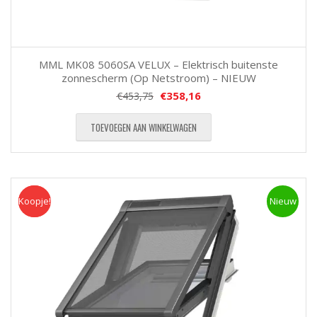
MML MK08 5060SA VELUX – Elektrisch buitenste
zonnescherm (Op Netstroom) – NIEUW
€
358,16
€
453,75
TOEVOEGEN AAN WINKELWAGEN
Koopje!
Koopje
Nieuw