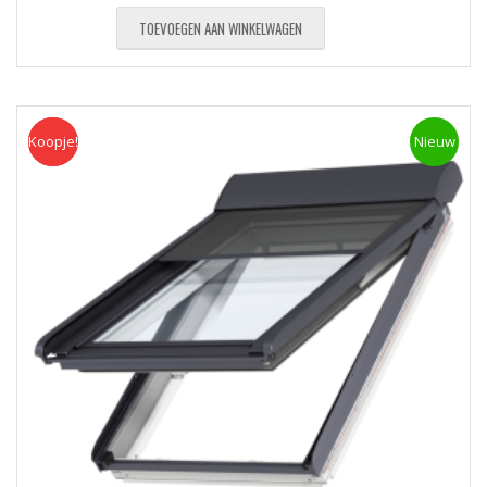
TOEVOEGEN AAN WINKELWAGEN
Koopje!
Koopje
Nieuw