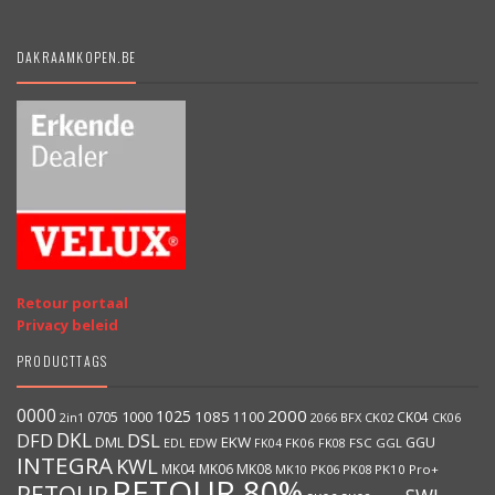
DAKRAAMKOPEN.BE
Retour portaal
Privacy beleid
PRODUCTTAGS
0000
2000
1025
1000
1085
0705
1100
CK04
BFX
CK02
2in1
2066
CK06
DKL
DFD
DSL
DML
EKW
GGU
EDW
FK06
FK08
FSC
GGL
EDL
FK04
INTEGRA
KWL
MK04
MK06
MK08
MK10
PK06
PK08
PK10
Pro+
RETOUR 80%
RETOUR