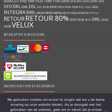
0000
2000
1025
1000
1085
0705
1100
CK04
BFX
CK02
2in1
2066
CK06
DKL
DFD
DSL
DML
EKW
GGU
EDW
FK06
FK08
FSC
GGL
EDL
FK04
INTEGRA
KWL
MK04
MK06
MK08
MK10
PK06
PK08
PK10
Pro+
RETOUR 80%
RETOUR
SWL
SK06
SK08
SK10
UK04
VELUX
UK08
BETAALOPTIES & BEVEILIGING
INSCHRIJVEN VOOR DE NIEUWSBRIEF
We gebruiken cookies om ervoor te zorgen dat we u de beste
ervaring op onze website bieden. Als je doorgaat met het
DakraamKopen.be – Erkend VELUX dealer – Grootste online VELUX
gebruiken van de website, gaan we er vanuit dat je ermee