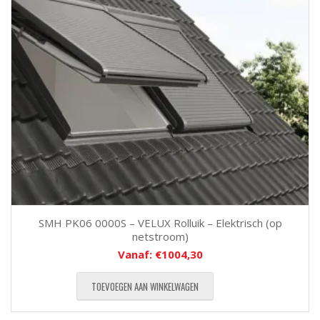
SMH PK06 0000S – VELUX Rolluik – Elektrisch (op
netstroom)
Vanaf:
€
1004,30
TOEVOEGEN AAN WINKELWAGEN