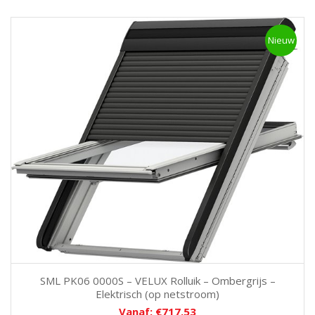
Nieuw
SML PK06 0000S – VELUX Rolluik – Ombergrijs –
Elektrisch (op netstroom)
Vanaf:
€
717,53