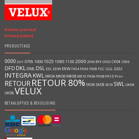
Retour portaal
Privacy beleid
PRODUCTTAGS
0000
2000
1025
1000
1085
0705
1100
CK04
BFX
CK02
2in1
2066
CK06
DKL
DFD
DSL
DML
EKW
GGU
EDW
FK06
FK08
FSC
GGL
EDL
FK04
INTEGRA
KWL
MK04
MK06
MK08
MK10
PK06
PK08
PK10
Pro+
RETOUR 80%
RETOUR
SWL
SK06
SK08
SK10
UK04
VELUX
UK08
BETAALOPTIES & BEVEILIGING