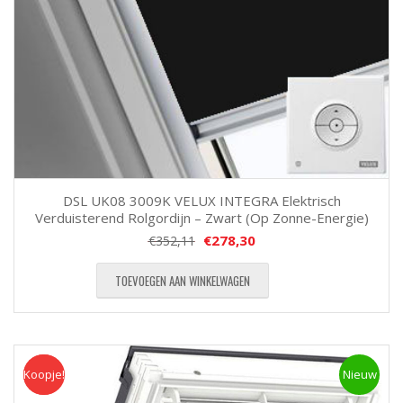
DSL UK08 3009K VELUX INTEGRA Elektrisch
Verduisterend Rolgordijn – Zwart (Op Zonne-Energie)
€
278,30
€
352,11
TOEVOEGEN AAN WINKELWAGEN
Koopje!
Koopje
Nieuw