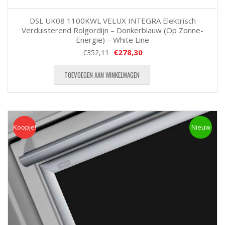
DSL UK08 1100KWL VELUX INTEGRA Elektrisch
Verduisterend Rolgordijn – Donkerblauw (Op Zonne-
Energie) – White Line
€
278,30
€
352,11
TOEVOEGEN AAN WINKELWAGEN
Koopje!
Koopje
Nieuw