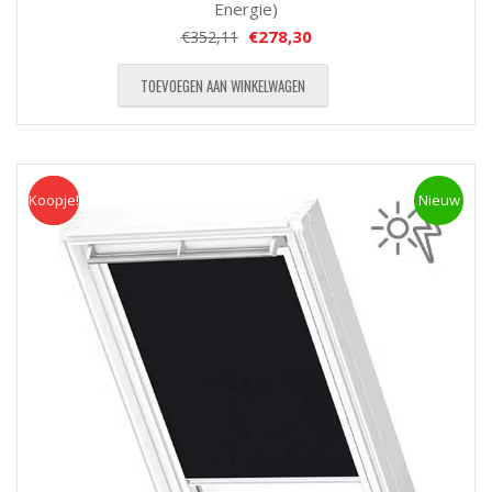
Energie)
€
278,30
€
352,11
TOEVOEGEN AAN WINKELWAGEN
Koopje!
Koopje
Nieuw