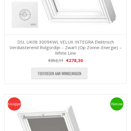
DSL UK08 3009KWL VELUX INTEGRA Elektrisch
Verduisterend Rolgordijn – Zwart (Op Zonne-Energie) –
White Line
€
278,30
€
352,11
TOEVOEGEN AAN WINKELWAGEN
Koopje!
Koopje
Nieuw