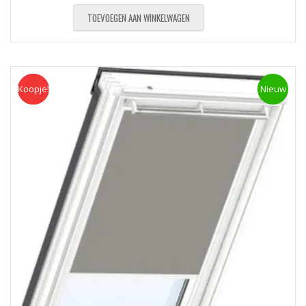
TOEVOEGEN AAN WINKELWAGEN
Koopje!
Koopje
Nieuw