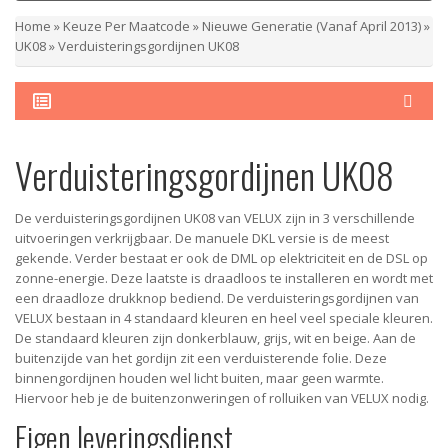
Home
»
Keuze Per Maatcode
»
Nieuwe Generatie (vanaf April 2013)
»
UK08
»
Verduisteringsgordijnen UK08
Verduisteringsgordijnen UK08
De verduisteringsgordijnen UK08 van VELUX zijn in 3 verschillende
uitvoeringen verkrijgbaar. De manuele DKL versie is de meest
gekende. Verder bestaat er ook de DML op elektriciteit en de DSL op
zonne-energie. Deze laatste is draadloos te installeren en wordt met
een draadloze drukknop bediend. De verduisteringsgordijnen van
VELUX bestaan in 4 standaard kleuren en heel veel speciale kleuren.
De standaard kleuren zijn donkerblauw, grijs, wit en beige. Aan de
buitenzijde van het gordijn zit een verduisterende folie. Deze
binnengordijnen houden wel licht buiten, maar geen warmte.
Hiervoor heb je de
buitenzonweringen
of
rolluiken
van VELUX nodig.
Eigen leveringsdienst