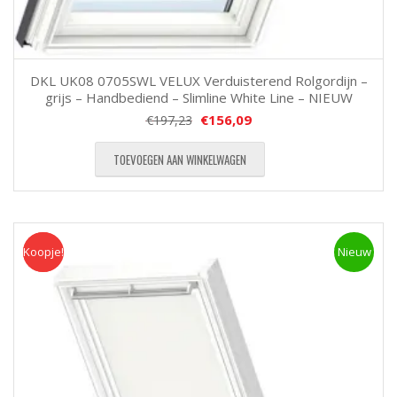
DKL UK08 0705SWL VELUX Verduisterend Rolgordijn –
grijs – Handbediend – Slimline White Line – NIEUW
€
156,09
€
197,23
TOEVOEGEN AAN WINKELWAGEN
Koopje!
Koopje
Nieuw