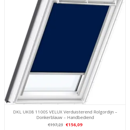
DKL UK08 1100S VELUX Verduisterend Rolgordijn –
Donkerblauw – Handbediend
€
156,09
€
197,23