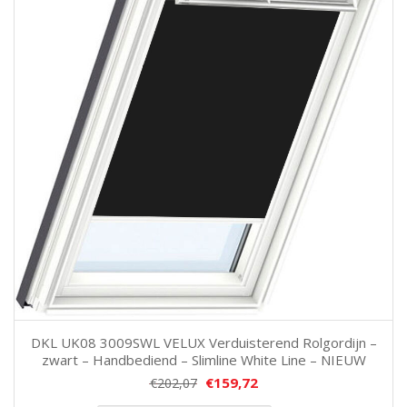
DKL UK08 3009SWL VELUX Verduisterend Rolgordijn –
zwart – Handbediend – Slimline White Line – NIEUW
€
159,72
€
202,07