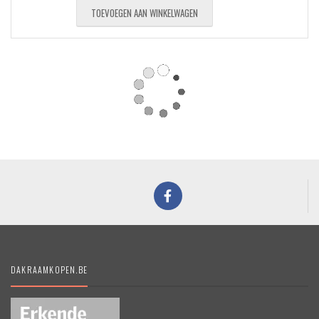
TOEVOEGEN AAN WINKELWAGEN
Koopje!
Koopje
Nieuw