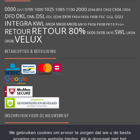
0000
2000
1025
1000
1085
0705
1100
CK04
BFX
CK02
2in1
2066
CK06
DKL
DFD
DSL
DML
EKW
GGU
EDW
FK06
FK08
FSC
GGL
EDL
FK04
INTEGRA
KWL
MK04
MK06
MK08
MK10
PK06
PK08
PK10
Pro+
RETOUR 80%
RETOUR
SWL
SK06
SK08
SK10
UK04
VELUX
UK08
BETAALOPTIES & BEVEILIGING
INSCHRIJVEN VOOR DE NIEUWSBRIEF
We gebruiken cookies om ervoor te zorgen dat we u de beste
ervaring op onze website bieden. Als je doorgaat met het