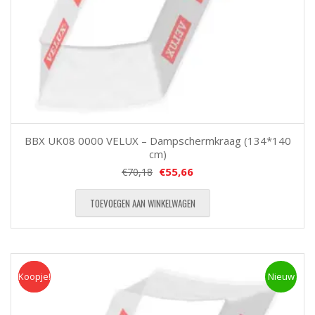
BBX UK08 0000 VELUX – Dampschermkraag (134*140
cm)
€
55,66
€
70,18
TOEVOEGEN AAN WINKELWAGEN
Koopje!
Koopje
Nieuw