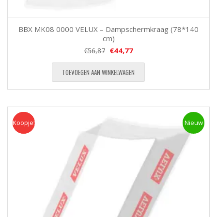
BBX MK08 0000 VELUX – Dampschermkraag (78*140
cm)
€
44,77
€
56,87
TOEVOEGEN AAN WINKELWAGEN
Koopje!
Koopje
Nieuw