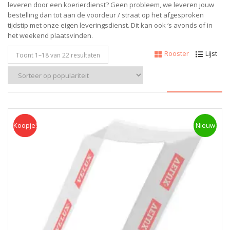
leveren door een koerierdienst? Geen probleem, w
e leveren jouw
bestelling dan tot aan de voordeur / straat op het afgesproken
tijdstip met onze eigen leveringsdienst.
Dit kan ook ‘s avonds of in
het weekend plaatsvinden.
Rooster
Lijst
Toont 1–
18
van 22 resultaten
Koopje!
Koopje
Nieuw