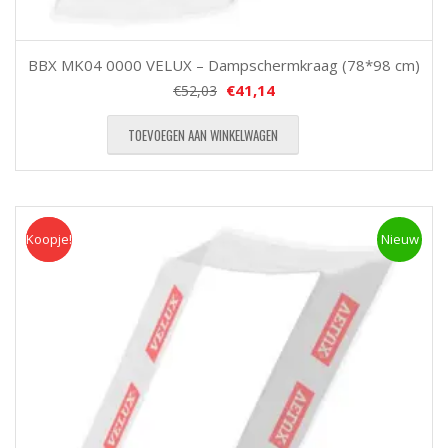
BBX MK04 0000 VELUX – Dampschermkraag (78*98 cm)
€
41,14
€
52,03
TOEVOEGEN AAN WINKELWAGEN
Koopje!
Koopje
Nieuw