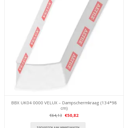
BBX UK04 0000 VELUX – Dampschermkraag (134*98
cm)
€
50,82
€
64,13