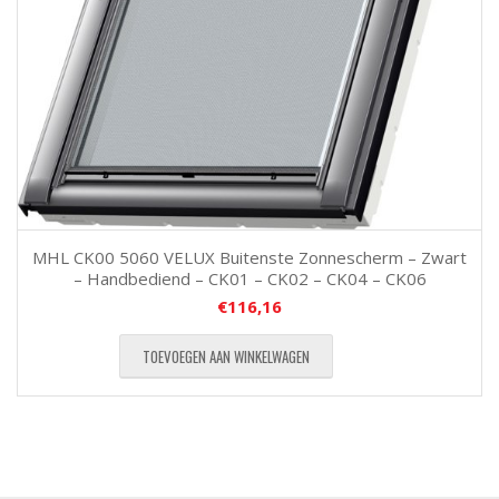
MHL CK00 5060 VELUX Buitenste Zonnescherm – Zwart
– Handbediend – CK01 – CK02 – CK04 – CK06
€
116,16
TOEVOEGEN AAN WINKELWAGEN