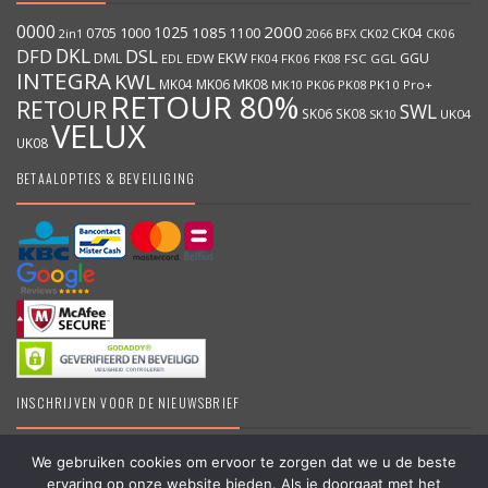
0000
2000
1025
1000
1085
0705
1100
CK04
BFX
CK02
2in1
2066
CK06
DKL
DFD
DSL
DML
EKW
GGU
EDW
FK06
FK08
FSC
GGL
EDL
FK04
INTEGRA
KWL
MK04
MK06
MK08
MK10
PK06
PK08
PK10
Pro+
RETOUR 80%
RETOUR
SWL
SK06
SK08
SK10
UK04
VELUX
UK08
BETAALOPTIES & BEVEILIGING
INSCHRIJVEN VOOR DE NIEUWSBRIEF
We gebruiken cookies om ervoor te zorgen dat we u de beste
ervaring op onze website bieden. Als je doorgaat met het