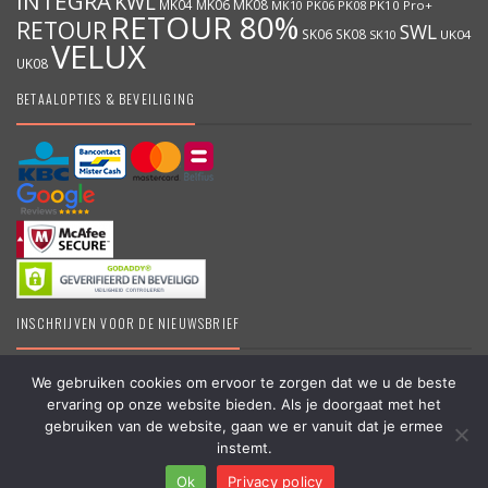
INTEGRA
KWL
MK04
MK06
MK08
MK10
PK06
PK08
PK10
Pro+
RETOUR 80%
RETOUR
SWL
SK06
SK08
SK10
UK04
VELUX
UK08
BETAALOPTIES & BEVEILIGING
INSCHRIJVEN VOOR DE NIEUWSBRIEF
We gebruiken cookies om ervoor te zorgen dat we u de beste
ervaring op onze website bieden. Als je doorgaat met het
DakraamKopen.be – Erkend VELUX dealer – Grootste online VELUX
gebruiken van de website, gaan we er vanuit dat je ermee
shop in België – Originele VELUX producten – Dakramen &
instemt.
Vragen?
Toebehoren – #koopbelgisch
Ok
Privacy policy
Copyright © 2006 – 2025 | Partner van
APEX-Groep