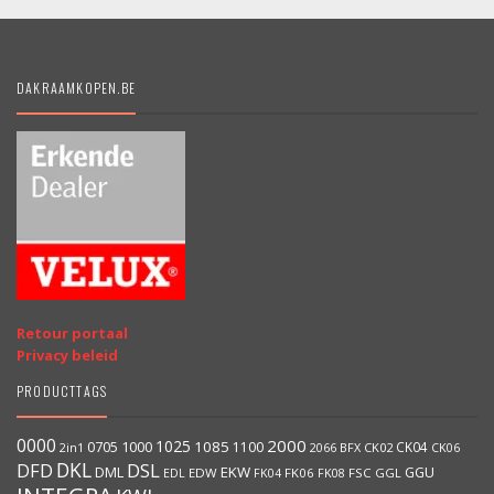
DAKRAAMKOPEN.BE
Retour portaal
Privacy beleid
PRODUCTTAGS
0000
2000
1025
1000
1085
0705
1100
CK04
BFX
CK02
2in1
2066
CK06
DKL
DFD
DSL
DML
EKW
GGU
EDW
FK06
FK08
FSC
GGL
EDL
FK04