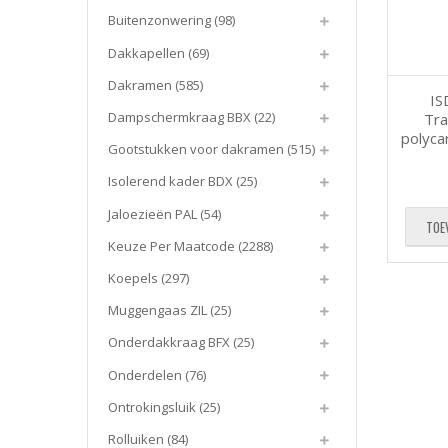
Buitenzonwering
(98)
Dakkapellen
(69)
Dakramen
(585)
IS
Dampschermkraag BBX
(22)
Tra
polyca
Gootstukken voor dakramen
(515)
Isolerend kader BDX
(25)
Jaloezieën PAL
(54)
TOE
Keuze Per Maatcode
(2288)
Koepels
(297)
Muggengaas ZIL
(25)
Onderdakkraag BFX
(25)
Onderdelen
(76)
Ontrokingsluik
(25)
Rolluiken
(84)