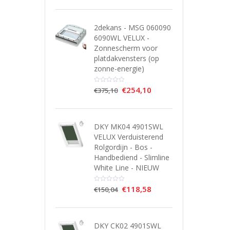
2dekans - MSG 060090
6090WL VELUX -
Zonnescherm voor
platdakvensters (op
zonne-energie)
€
254,10
€
375,10
DKY MK04 4901SWL
VELUX Verduisterend
Rolgordijn - Bos -
Handbediend - Slimline
White Line - NIEUW
€
118,58
€
150,04
DKY CK02 4901SWL