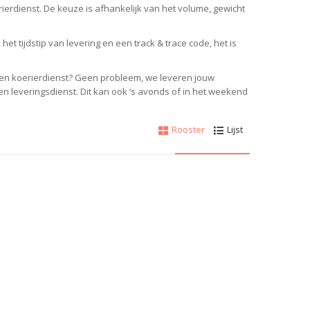
ierdienst. De keuze is afhankelijk van het volume, gewicht
et tijdstip van levering en een track & trace code, het is
r een koerierdienst? Geen probleem, we leveren jouw
gen leveringsdienst. Dit kan ook ‘s avonds of in het weekend
Rooster
Lijst