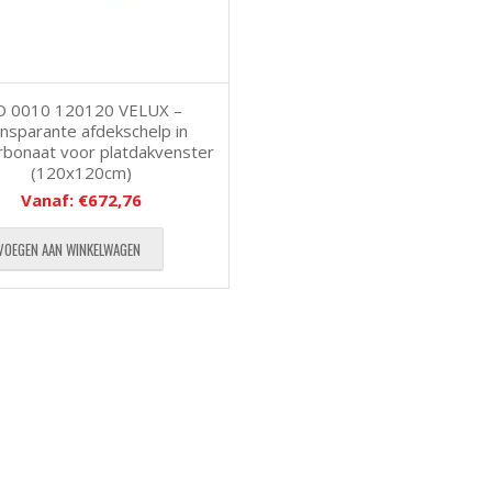
D 0010 120120 VELUX –
nsparante afdekschelp in
rbonaat voor platdakvenster
(120x120cm)
Vanaf:
€
672,76
VOEGEN AAN WINKELWAGEN