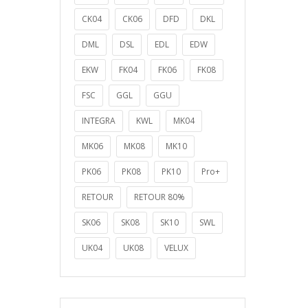
CK04
CK06
DFD
DKL
DML
DSL
EDL
EDW
EKW
FK04
FK06
FK08
FSC
GGL
GGU
INTEGRA
KWL
MK04
MK06
MK08
MK10
PK06
PK08
PK10
Pro+
RETOUR
RETOUR 80%
SK06
SK08
SK10
SWL
UK04
UK08
VELUX