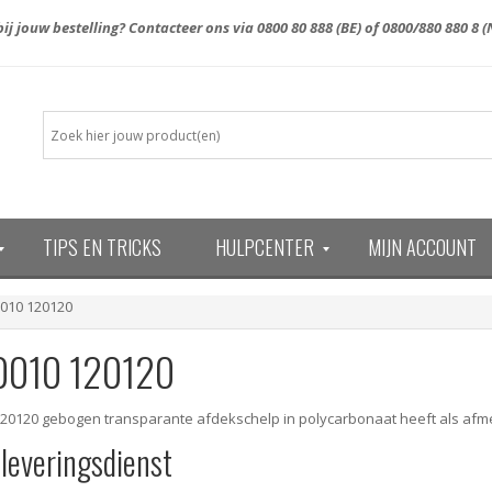
ij jouw bestelling? Contacteer ons via
0800 80 888
(BE) of
0800/880 880 8
(
TIPS EN TRICKS
HULPCENTER
MIJN ACCOUNT
13)
0010 120120
0010 120120
120120 gebogen transparante afdekschelp in polycarbonaat heeft als afm
 leveringsdienst