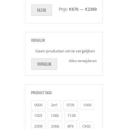
Min.
Max.
Prijs:
€670
—
€2360
FILTER
prijs
prijs
VERGELIJK
Geen producten om te vergelijken
Alles verwijderen
VERGELIJK
PRODUCT TAGS
0000
2in1
0705
1000
1025
1085
1100
2000
2066
BFX
CK02