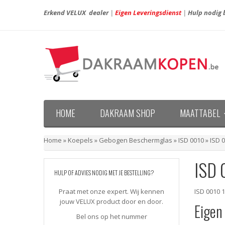
Erkend VELUX dealer
|
Eigen Leveringsdienst
|
Hulp nodig b
HOME
DAKRAAM SHOP
MAATTABEL
Maattabel VELUX nieuwe generatie (vanaf april 20
Maattabel VELUX oude generatie (voor april 2013)
Home
»
Koepels
»
Gebogen Beschermglas
»
ISD 0010
»
ISD 
ISD 
HULP OF ADVIES NODIG MET JE BESTELLING?
Praat met onze expert. Wij kennen
ISD 0010 
jouw VELUX product door en door.
Eigen
Bel ons op het nummer