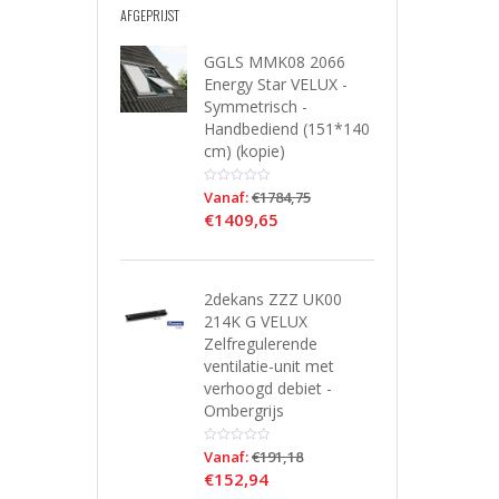
AFGEPRIJST
GGLS MMK08 2066
Energy Star VELUX -
Symmetrisch -
Handbediend (151*140
cm) (kopie)
Vanaf:
€
1784,75
€
1409,65
2dekans ZZZ UK00
214K G VELUX
Zelfregulerende
ventilatie-unit met
verhoogd debiet -
Ombergrijs
Vanaf:
€
191,18
€
152,94