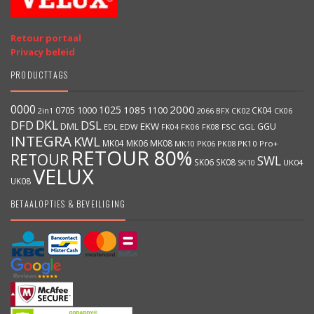
Retour portaal
Privacy beleid
PRODUCTTAGS
0000
2000
1025
1000
1085
0705
1100
CK04
BFX
CK02
2in1
2066
CK06
DKL
DFD
DSL
DML
EKW
GGU
EDW
FK06
FK08
FSC
GGL
EDL
FK04
INTEGRA
KWL
MK04
MK06
MK08
MK10
PK06
PK08
PK10
Pro+
RETOUR 80%
RETOUR
SWL
SK06
SK08
SK10
UK04
VELUX
UK08
BETAALOPTIES & BEVEILIGING