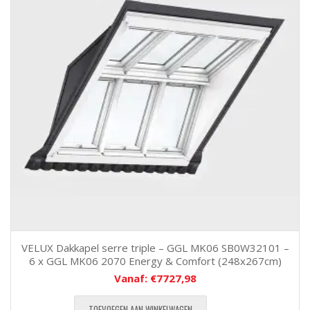
VELUX Dakkapel serre triple – GGL MK06 SB0W32101 –
6 x GGL MK06 2070 Energy & Comfort (248x267cm)
Vanaf:
€
7727,98
TOEVOEGEN AAN WINKELWAGEN