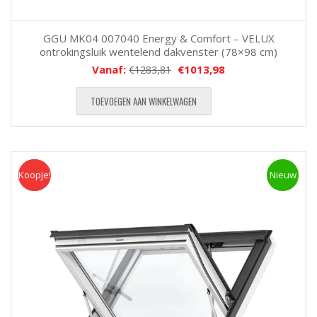
GGU MK04 007040 Energy & Comfort – VELUX
ontrokingsluik wentelend dakvenster (78×98 cm)
Vanaf:
€
1013,98
€
1283,81
TOEVOEGEN AAN WINKELWAGEN
Koopje!
Koopje
Nieuw