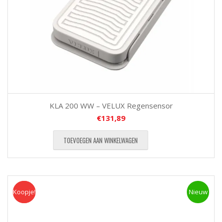
KLA 200 WW – VELUX Regensensor
€
131,89
TOEVOEGEN AAN WINKELWAGEN
Koopje!
Koopje
Nieuw