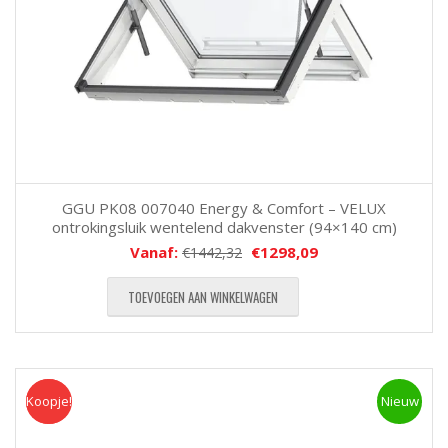
GGU PK08 007040 Energy & Comfort – VELUX
ontrokingsluik wentelend dakvenster (94×140 cm)
Vanaf:
€
1298,09
€
1442,32
TOEVOEGEN AAN WINKELWAGEN
Koopje!
Koopje
Nieuw