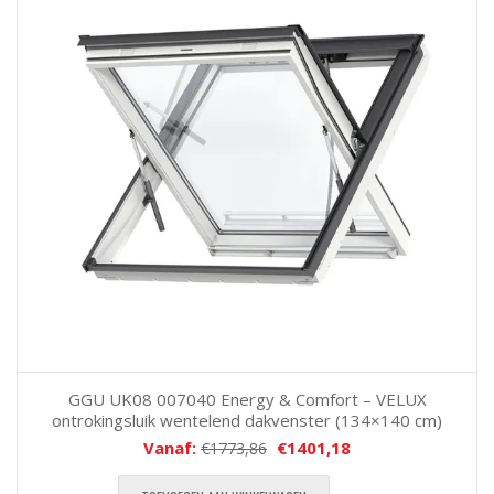
GGU UK08 007040 Energy & Comfort – VELUX
ontrokingsluik wentelend dakvenster (134×140 cm)
Vanaf:
€
1401,18
€
1773,86