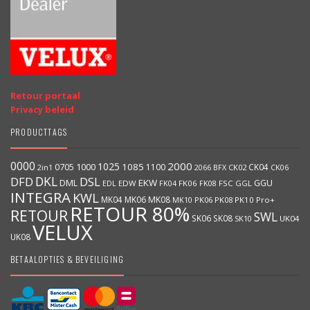
Retour portaal
Privacy beleid
PRODUCTTAGS
0000
2000
1025
1000
1085
0705
1100
CK04
BFX
CK02
2in1
2066
CK06
DKL
DFD
DSL
DML
EKW
GGU
EDW
FK06
FK08
FSC
GGL
EDL
FK04
INTEGRA
KWL
MK04
MK06
MK08
MK10
PK06
PK08
PK10
Pro+
RETOUR 80%
RETOUR
SWL
SK06
SK08
SK10
UK04
VELUX
UK08
BETAALOPTIES & BEVEILIGING