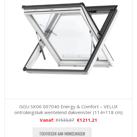
GGU SK06 007040 Energy & Comfort – VELUX
ontrokingsluik wentelend dakvenster (114×118 cm)
Vanaf:
€
1211,21
€
1533,07
TOEVOEGEN AAN WINKELWAGEN