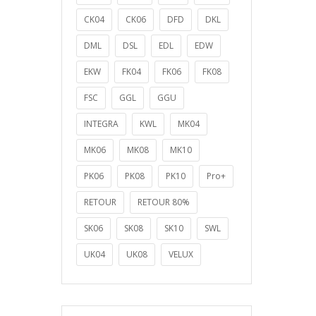
CK04
CK06
DFD
DKL
DML
DSL
EDL
EDW
EKW
FK04
FK06
FK08
FSC
GGL
GGU
INTEGRA
KWL
MK04
MK06
MK08
MK10
PK06
PK08
PK10
Pro+
RETOUR
RETOUR 80%
SK06
SK08
SK10
SWL
UK04
UK08
VELUX