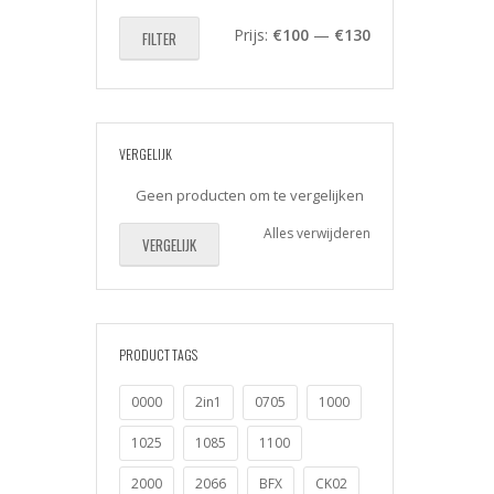
Min.
Max.
Prijs:
€100
—
€130
FILTER
prijs
prijs
VERGELIJK
Geen producten om te vergelijken
Alles verwijderen
VERGELIJK
PRODUCT TAGS
0000
2in1
0705
1000
1025
1085
1100
2000
2066
BFX
CK02