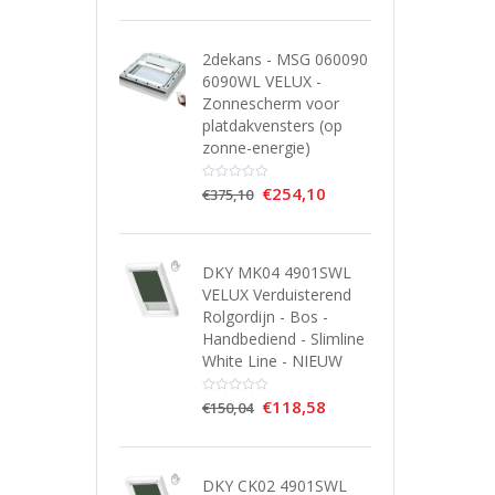
2dekans - MSG 060090
6090WL VELUX -
Zonnescherm voor
platdakvensters (op
zonne-energie)
€
254,10
€
375,10
DKY MK04 4901SWL
VELUX Verduisterend
Rolgordijn - Bos -
Handbediend - Slimline
White Line - NIEUW
€
118,58
€
150,04
DKY CK02 4901SWL