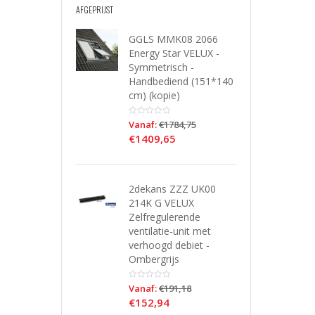
AFGEPRIJST
GGLS MMK08 2066
Energy Star VELUX -
Symmetrisch -
Handbediend (151*140
cm) (kopie)
Vanaf:
€
1784,75
€
1409,65
2dekans ZZZ UK00
214K G VELUX
Zelfregulerende
ventilatie-unit met
verhoogd debiet -
Ombergrijs
Vanaf:
€
191,18
€
152,94