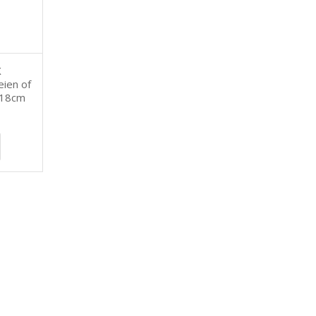
X
eien of
118cm