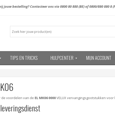
ij jouw bestelling? Contacteer ons via
0800 80 888
(BE) of
0800/880 880 8
(
TIPS EN TRICKS
HULPCENTER
MIJN ACCOUNT
13)
MK06
er de voordelen van de
EL MK06 0000
VELUX vervangingsgootstukken voor l
 leveringsdienst