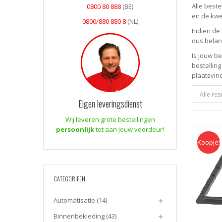
Alle best
0800 80 888
(BE)
en de kwe
0800/880 880 8
(NL)
Indien de 
dus belan
Is jouw b
bestelling
plaatsvin
Alle re
Eigen leveringsdienst
Wij leveren grote bestellingen
persoonlijk
tot aan jouw voordeur!
Koopje!
Koopje
CATEGORIEËN
Automatisatie
(14)
Binnenbekleding
(43)