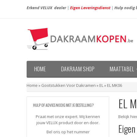
Erkend VELUX dealer
|
Eigen Leveringsdienst
|
Hulp nodig b
HOME
DAKRAAM SHOP
MAATTABEL
Maattabel VELUX nieuwe generatie (vanaf april 20
Maattabel VELUX oude generatie (voor april 2013)
Home
»
Gootstukken Voor Dakramen
»
EL
»
EL MK06
EL 
HULP OF ADVIES NODIG MET JE BESTELLING?
Praat met onze expert. Wij kennen
Bekijk hi
jouw VELUX product door en door.
Eigen
Bel ons op het nummer