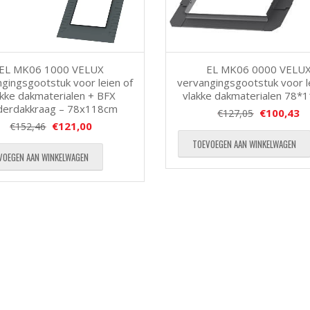
EL MK06 1000 VELUX
EL MK06 0000 VELU
gingsgootstuk voor leien of
vervangingsgootstuk voor l
akke dakmaterialen + BFX
vlakke dakmaterialen 78*
derdakkraag – 78x118cm
€
100,43
€
127,05
€
121,00
€
152,46
TOEVOEGEN AAN WINKELWAGEN
VOEGEN AAN WINKELWAGEN