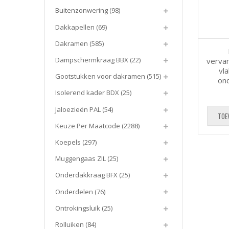
Buitenzonwering
(98)
Dakkapellen
(69)
Dakramen
(585)
Dampschermkraag BBX
(22)
vervan
vl
Gootstukken voor dakramen
(515)
on
Isolerend kader BDX
(25)
Jaloezieën PAL
(54)
TOE
Keuze Per Maatcode
(2288)
Koepels
(297)
Muggengaas ZIL
(25)
Onderdakkraag BFX
(25)
Onderdelen
(76)
Ontrokingsluik
(25)
Rolluiken
(84)