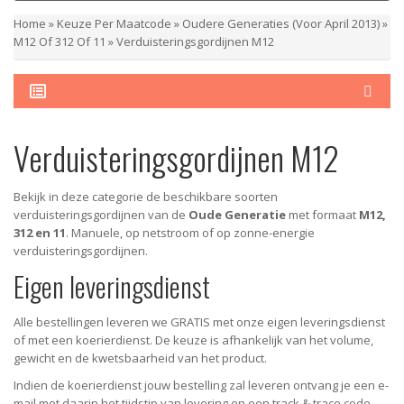
Home
»
Keuze Per Maatcode
»
Oudere Generaties (voor April 2013)
»
M12 Of 312 Of 11
»
Verduisteringsgordijnen M12
Verduisteringsgordijnen M12
Bekijk in deze categorie de beschikbare soorten
verduisteringsgordijnen van de
Oude Generatie
met formaat
M12,
312 en 11
. Manuele, op netstroom of op zonne-energie
verduisteringsgordijnen.
Eigen leveringsdienst
Alle bestellingen leveren we GRATIS met onze eigen leveringsdienst
of met een koerierdienst.
De keuze is afhankelijk van het volume,
gewicht en de kwetsbaarheid van het product.
Indien de koerierdienst jouw bestelling zal leveren ontvang je een e-
mail met daarin het tijdstip van levering en een track & trace code,