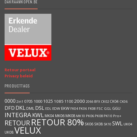
DAKRAAMKOPEN.BE
Retour portaal
Privacy beleid
PRODUCTTAGS
0000
2000
1025
1000
1085
0705
1100
CK04
BFX
CK02
2in1
2066
CK06
DKL
DFD
DSL
DML
EKW
GGU
EDW
FK06
FK08
FSC
GGL
EDL
FK04
INTEGRA
KWL
MK04
MK06
MK08
MK10
PK06
PK08
PK10
Pro+
RETOUR 80%
RETOUR
SWL
SK06
SK08
SK10
UK04
VELUX
UK08