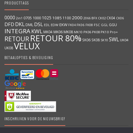
PRODUCTTAGS
0000
2000
1025
1000
1085
0705
1100
CK04
BFX
CK02
2in1
2066
CK06
DKL
DFD
DSL
DML
EKW
GGU
EDW
FK06
FK08
FSC
GGL
EDL
FK04
INTEGRA
KWL
MK04
MK06
MK08
MK10
PK06
PK08
PK10
Pro+
RETOUR 80%
RETOUR
SWL
SK06
SK08
SK10
UK04
VELUX
UK08
BETAALOPTIES & BEVEILIGING
INSCHRIJVEN VOOR DE NIEUWSBRIEF