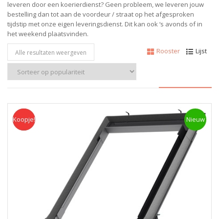
leveren door een koerierdienst? Geen probleem, w
e leveren jouw
bestelling dan tot aan de voordeur / straat op het afgesproken
tijdstip met onze eigen leveringsdienst.
Dit kan ook ‘s avonds of in
het weekend plaatsvinden.
Rooster
Lijst
Alle resultaten weergeven
Koopje!
Koopje
Nieuw