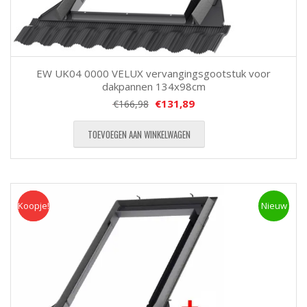
EW UK04 0000 VELUX vervangingsgootstuk voor
dakpannen 134x98cm
€
131,89
€
166,98
TOEVOEGEN AAN WINKELWAGEN
Koopje!
Koopje
Nieuw