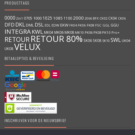
PRODUCTTAGS
0000
2000
1025
1000
1085
0705
1100
CK04
BFX
CK02
2in1
2066
CK06
DKL
DFD
DSL
DML
EKW
GGU
EDW
FK06
FK08
FSC
GGL
EDL
FK04
INTEGRA
KWL
MK04
MK06
MK08
MK10
PK06
PK08
PK10
Pro+
RETOUR 80%
RETOUR
SWL
SK06
SK08
SK10
UK04
VELUX
UK08
BETAALOPTIES & BEVEILIGING
INSCHRIJVEN VOOR DE NIEUWSBRIEF