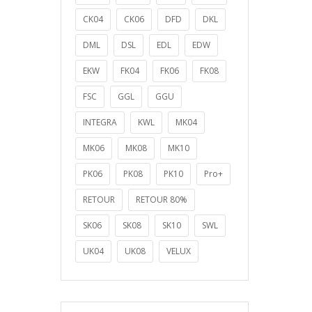
CK04
CK06
DFD
DKL
DML
DSL
EDL
EDW
EKW
FK04
FK06
FK08
FSC
GGL
GGU
INTEGRA
KWL
MK04
MK06
MK08
MK10
PK06
PK08
PK10
Pro+
RETOUR
RETOUR 80%
SK06
SK08
SK10
SWL
UK04
UK08
VELUX