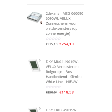
2dekans - MSG 060090
6090WL VELUX -
Zonnescherm voor
platdakvensters (op
zonne-energie)
€
254,10
€
375,10
DKY MK04 4901SWL
VELUX Verduisterend
Rolgordijn - Bos -
Handbediend - Slimline
White Line - NIEUW
€
118,58
€
150,04
DKY CK02 4901SWL