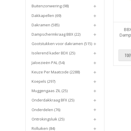
Buitenzonwering
(98)
Dakkapellen
(69)
Dakramen
(585)
BBX
Dampschermkraag BBX
(22)
Damp
Gootstukken voor dakramen
(515)
Isolerend kader BDX
(25)
TOE
Jaloezieën PAL
(54)
Keuze Per Maatcode
(2288)
Koepels
(297)
Muggengaas ZIL
(25)
Onderdakkraag BFX
(25)
Onderdelen
(76)
Ontrokingsluik
(25)
Rolluiken
(84)