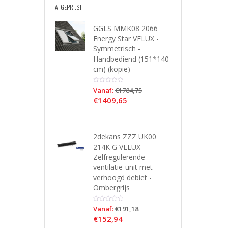
AFGEPRIJST
GGLS MMK08 2066
Energy Star VELUX -
Symmetrisch -
Handbediend (151*140
cm) (kopie)
Vanaf:
€
1784,75
€
1409,65
2dekans ZZZ UK00
214K G VELUX
Zelfregulerende
ventilatie-unit met
verhoogd debiet -
Ombergrijs
Vanaf:
€
191,18
€
152,94