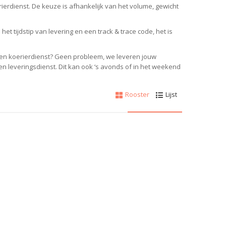
rierdienst.
De keuze is afhankelijk van het volume, gewicht
et tijdstip van levering en een track & trace code, het is
 een koerierdienst? Geen probleem, w
e leveren jouw
gen leveringsdienst.
Dit kan ook ‘s avonds of in het weekend
Rooster
Lijst