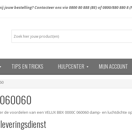
ij jouw bestelling? Contacteer ons via
0800 80 888
(BE) of
0800/880 880 8
(
TIPS EN TRICKS
HULPCENTER
MIJN ACCOUNT
13)
60
 060060
er de voordelen van een VELUX BBX 0000C 060060 damp- en luchtdichte op
 leveringsdienst