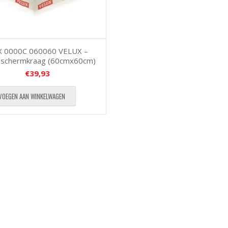
 0000C 060060 VELUX –
schermkraag (60cmx60cm)
€
39,93
VOEGEN AAN WINKELWAGEN