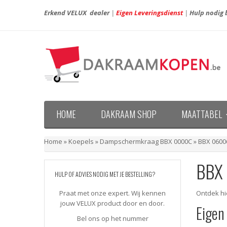
Erkend VELUX dealer
|
Eigen Leveringsdienst
|
Hulp nodig b
HOME
DAKRAAM SHOP
MAATTABEL
Maattabel VELUX nieuwe generatie (vanaf april 20
Maattabel VELUX oude generatie (voor april 2013)
Home
»
Koepels
»
Dampschermkraag BBX 0000C
»
BBX 0600
BBX
HULP OF ADVIES NODIG MET JE BESTELLING?
Praat met onze expert. Wij kennen
Ontdek hi
jouw VELUX product door en door.
Eigen
Bel ons op het nummer