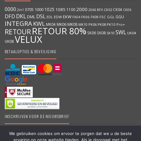
0000
2000
1025
1000
1085
0705
1100
CK04
BFX
CK02
2in1
2066
CK06
DKL
DFD
DSL
DML
EKW
GGU
EDW
FK06
FK08
FSC
GGL
EDL
FK04
INTEGRA
KWL
MK04
MK06
MK08
MK10
PK06
PK08
PK10
Pro+
RETOUR 80%
RETOUR
SWL
SK06
SK08
SK10
UK04
VELUX
UK08
BETAALOPTIES & BEVEILIGING
INSCHRIJVEN VOOR DE NIEUWSBRIEF
We gebruiken cookies om ervoor te zorgen dat we u de beste
ervaring op onze website bieden. Als je doorgaat met het