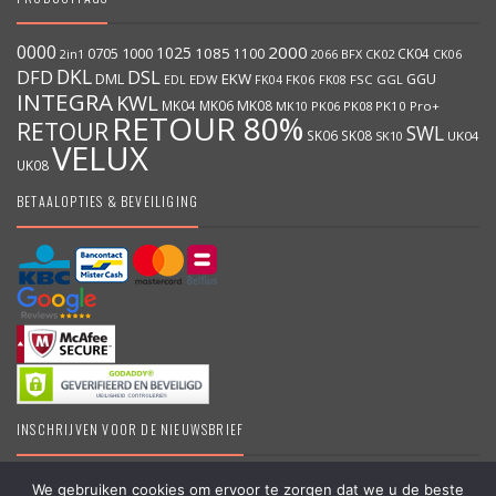
0000
2000
1025
1000
1085
0705
1100
CK04
BFX
CK02
2in1
2066
CK06
DKL
DFD
DSL
DML
EKW
GGU
EDW
FK06
FK08
FSC
GGL
EDL
FK04
INTEGRA
KWL
MK04
MK06
MK08
MK10
PK06
PK08
PK10
Pro+
RETOUR 80%
RETOUR
SWL
SK06
SK08
SK10
UK04
VELUX
UK08
BETAALOPTIES & BEVEILIGING
INSCHRIJVEN VOOR DE NIEUWSBRIEF
We gebruiken cookies om ervoor te zorgen dat we u de beste