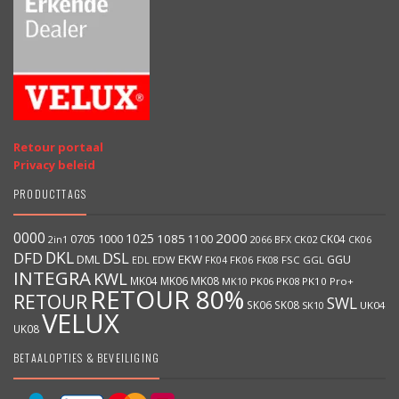
Retour portaal
Privacy beleid
PRODUCTTAGS
0000
2000
1025
1000
1085
0705
1100
CK04
BFX
CK02
2in1
2066
CK06
DKL
DFD
DSL
DML
EKW
GGU
EDW
FK06
FK08
FSC
GGL
EDL
FK04
INTEGRA
KWL
MK04
MK06
MK08
MK10
PK06
PK08
PK10
Pro+
RETOUR 80%
RETOUR
SWL
SK06
SK08
SK10
UK04
VELUX
UK08
BETAALOPTIES & BEVEILIGING