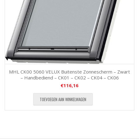
MHL CK00 5060 VELUX Buitenste Zonnescherm – Zwart
– Handbediend – CK01 – CK02 – CK04 – CK06
€
116,16
TOEVOEGEN AAN WINKELWAGEN