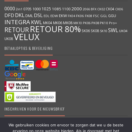
0000
2000
1025
1000
1085
0705
1100
CK04
BFX
CK02
2in1
2066
CK06
DKL
DFD
DSL
DML
EKW
GGU
EDW
FK06
FK08
FSC
GGL
EDL
FK04
INTEGRA
KWL
MK04
MK06
MK08
MK10
PK06
PK08
PK10
Pro+
RETOUR 80%
RETOUR
SWL
SK06
SK08
SK10
UK04
VELUX
UK08
BETAALOPTIES & BEVEILIGING
INSCHRIJVEN VOOR DE NIEUWSBRIEF
We gebruiken cookies om ervoor te zorgen dat we u de beste
ervaring op onze website bieden. Als je doorgaat met het