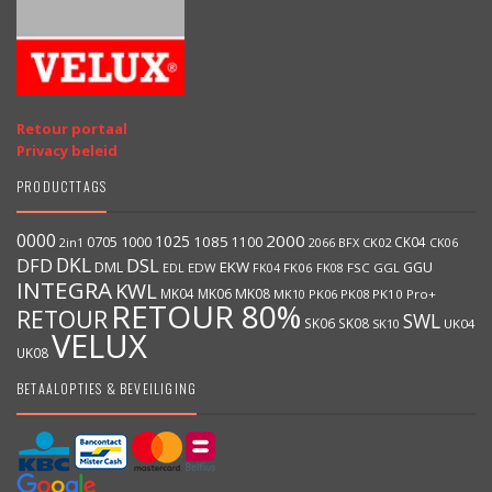
Retour portaal
Privacy beleid
PRODUCTTAGS
0000
2000
1025
1000
1085
0705
1100
CK04
BFX
CK02
2in1
2066
CK06
DKL
DFD
DSL
DML
EKW
GGU
EDW
FK06
FK08
FSC
GGL
EDL
FK04
INTEGRA
KWL
MK04
MK06
MK08
MK10
PK06
PK08
PK10
Pro+
RETOUR 80%
RETOUR
SWL
SK06
SK08
SK10
UK04
VELUX
UK08
BETAALOPTIES & BEVEILIGING