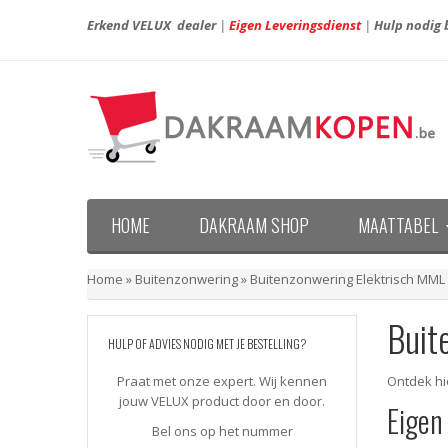
Erkend VELUX dealer
|
Eigen Leveringsdienst
|
Hulp nodig b
HOME
DAKRAAM SHOP
MAATTABEL
Maattabel VELUX nieuwe generatie (vanaf april 20
Maattabel VELUX oude generatie (voor april 2013)
Home
»
Buitenzonwering
»
Buitenzonwering Elektrisch MML
Buit
HULP OF ADVIES NODIG MET JE BESTELLING?
Praat met onze expert. Wij kennen
Ontdek hi
jouw VELUX product door en door.
Eigen
Bel ons op het nummer