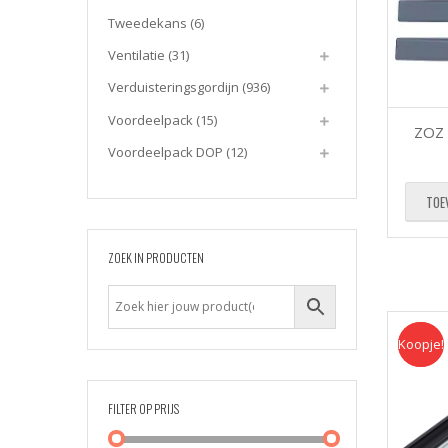
Tweedekans
(6)
Ventilatie
(31)
Verduisteringsgordijn
(936)
Voordeelpack
(15)
ZOZ 
Voordeelpack DOP
(12)
TOE
ZOEK IN PRODUCTEN
Koopje!
Koopje
FILTER OP PRIJS