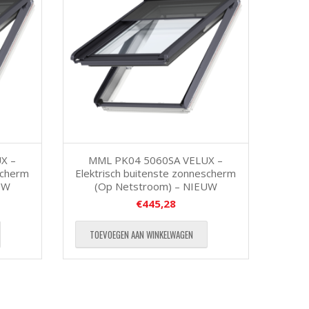
X –
MML PK04 5060SA VELUX –
scherm
Elektrisch buitenste zonnescherm
UW
(Op Netstroom) – NIEUW
€
445,28
TOEVOEGEN AAN WINKELWAGEN