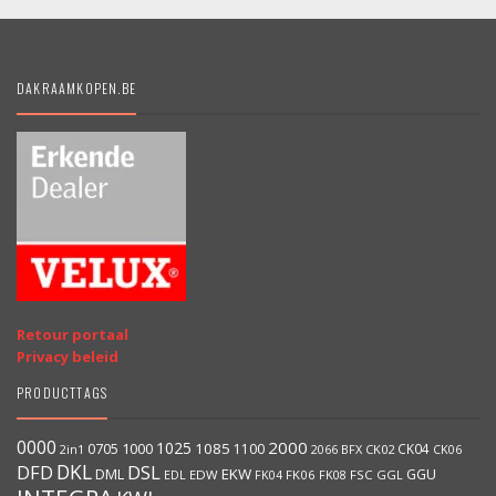
DAKRAAMKOPEN.BE
Retour portaal
Privacy beleid
PRODUCTTAGS
0000
2000
1025
1000
1085
0705
1100
CK04
BFX
CK02
2in1
2066
CK06
DKL
DFD
DSL
DML
EKW
GGU
EDW
FK06
FK08
FSC
GGL
EDL
FK04