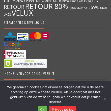
INTEGRA
KWL
MK04
MK06
MK08
MK10
PK06
PK08
PK10
Pro+
RETOUR 80%
RETOUR
SWL
SK06
SK08
SK10
UK04
VELUX
UK08
BETAALOPTIES & BEVEILIGING
INSCHRIJVEN VOOR DE NIEUWSBRIEF
We gebruiken cookies om ervoor te zorgen dat we u de beste
ervaring op onze website bieden. Als je doorgaat met het
DakraamKopen.be – Erkend VELUX dealer – Grootste online VELUX
gebruiken van de website, gaan we er vanuit dat je ermee
shop in België – Originele VELUX producten – Dakramen &
instemt.
Vragen?
Toebehoren – #koopbelgisch
Ok
Privacy policy
Copyright © 2006 – 2025 | Partner van
APEX-Groep