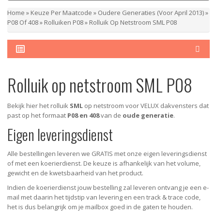
Home
»
Keuze Per Maatcode
»
Oudere Generaties (voor April 2013)
»
P08 Of 408
»
Rolluiken P08
»
Rolluik Op Netstroom SML P08
Rolluik op netstroom SML P08
Bekijk hier het rolluik
SML
op netstroom voor VELUX dakvensters dat
past op het formaat
P08 en 408
van de
oude generatie
.
Eigen leveringsdienst
Alle bestellingen leveren we GRATIS met onze eigen leveringsdienst
of met een koerierdienst.
De keuze is afhankelijk van het volume,
gewicht en de kwetsbaarheid van het product.
Indien de koerierdienst jouw bestelling zal leveren ontvang je een e-
mail met daarin het tijdstip van levering en een track & trace code,
het is dus belangrijk om je mailbox goed in de gaten te houden.