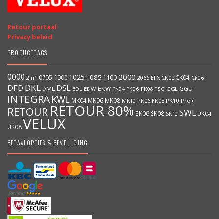
Retour portaal
Privacy beleid
PRODUCTTAGS
0000
2000
1025
1000
1085
0705
1100
CK04
BFX
CK02
2in1
2066
CK06
DKL
DFD
DSL
DML
EKW
GGU
EDW
FK06
FK08
FSC
GGL
EDL
FK04
INTEGRA
KWL
MK04
MK06
MK08
MK10
PK06
PK08
PK10
Pro+
RETOUR 80%
RETOUR
SWL
SK06
SK08
SK10
UK04
VELUX
UK08
BETAALOPTIES & BEVEILIGING