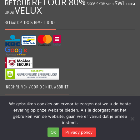
RETOUR 80%
RETOUR
SWL
SK06
SK08
SK10
UK04
VELUX
UK08
BETAALOPTIES & BEVEILIGING
INSCHRIJVEN VOOR DE NIEUWSBRIEF
We gebruiken cookies om ervoor te zorgen dat we u de beste
ervaring op onze website bieden. Als je doorgaat met het
DakraamKopen.be – Erkend VELUX dealer – Grootste online VELUX
gebruiken van de website, gaan we er vanuit dat je ermee
shop in België – Originele VELUX producten – Dakramen &
instemt.
Vragen?
Toebehoren – #koopbelgisch
Ok
Privacy policy
Copyright © 2006 – 2025 | Partner van
APEX-Groep
Open