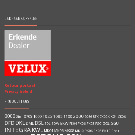
DAKRAAMKOPEN.BE
Retour portaal
Privacy beleid
PRODUCTTAGS
0000
2000
1025
1000
1085
0705
1100
CK04
BFX
CK02
2in1
2066
CK06
DKL
DFD
DSL
DML
EKW
GGU
EDW
FK06
FK08
FSC
GGL
EDL
FK04
INTEGRA
KWL
MK04
MK06
MK08
MK10
PK06
PK08
PK10
Pro+