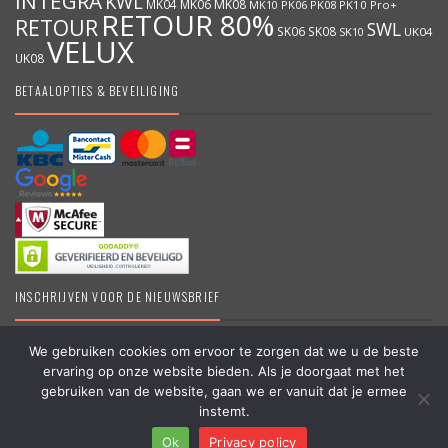
INTEGRA
KWL
MK04
MK06
MK08
MK10
PK06
PK08
PK10
Pro+
RETOUR 80%
RETOUR
SWL
SK06
SK08
SK10
UK04
VELUX
UK08
BETAALOPTIES & BEVEILIGING
INSCHRIJVEN VOOR DE NIEUWSBRIEF
We gebruiken cookies om ervoor te zorgen dat we u de beste
ervaring op onze website bieden. Als je doorgaat met het
DakraamKopen.be – Erkend VELUX dealer – Grootste online VELUX
gebruiken van de website, gaan we er vanuit dat je ermee
shop in België – Originele VELUX producten – Dakramen &
instemt.
Vragen?
Toebehoren – #koopbelgisch
Ok
Privacy policy
Copyright © 2006 – 2025 | Partner van
APEX-Groep