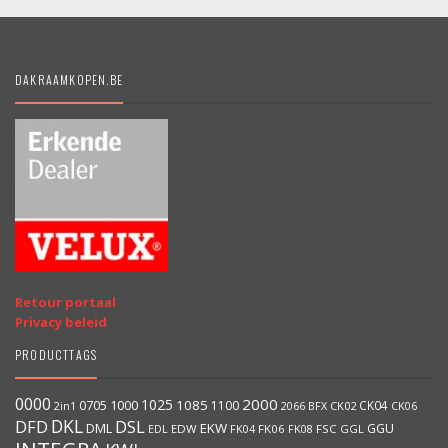
DAKRAAMKOPEN.BE
Retour portaal
Privacy beleid
PRODUCTTAGS
0000
2000
1025
1000
1085
0705
1100
CK04
BFX
CK02
2in1
2066
CK06
DKL
DFD
DSL
DML
EKW
GGU
EDW
FK06
FK08
FSC
GGL
EDL
FK04