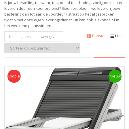
Is jouw bestelling te zwaar, te groot of te schadegevoelig om te laten
leveren door een koerierdienst? Geen probleem, w
e leveren jouw
bestelling dan tot aan de voordeur / straat op het afgesproken
tijdstip met onze eigen leveringsdienst.
Dit kan ook ‘s avonds of in
het weekend plaatsvinden.
Rooster
Lijst
Het enige resultaat weergeven
Koopje!
Koopje
Nieuw