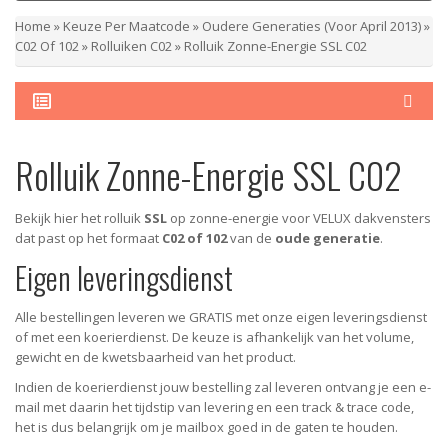
Home
»
Keuze Per Maatcode
»
Oudere Generaties (voor April 2013)
»
C02 Of 102
»
Rolluiken C02
»
Rolluik Zonne-Energie SSL C02
Rolluik Zonne-Energie SSL C02
Bekijk hier het rolluik
SSL
op zonne-energie voor VELUX dakvensters
dat past op het formaat
C02 of 102
van de
oude generatie
.
Eigen leveringsdienst
Alle bestellingen leveren we GRATIS met onze eigen leveringsdienst
of met een koerierdienst.
De keuze is afhankelijk van het volume,
gewicht en de kwetsbaarheid van het product.
Indien de koerierdienst jouw bestelling zal leveren ontvang je een e-
mail met daarin het tijdstip van levering en een track & trace code,
het is dus belangrijk om je mailbox goed in de gaten te houden.