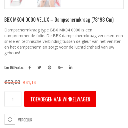
BBX MK04 0000 VELUX – Dampschermkraag (78*98 Cm)
Dampschermkraag type BBX MK04 0000 is een
dampremmende folie. De BBX dampschermkraag verzekert een
snelle en technische verbinding tussen de gleuf van het venster
en het dampscherm en zorgt voor de luchtdichtheid van uw
gebouw!
Deel Dit Product
€
52,03
€
41,14
BBX
TOEVOEGEN AAN WINKELWAGEN
MK04
0000
VELUX
-
VERGELIJK
Dampschermkraag