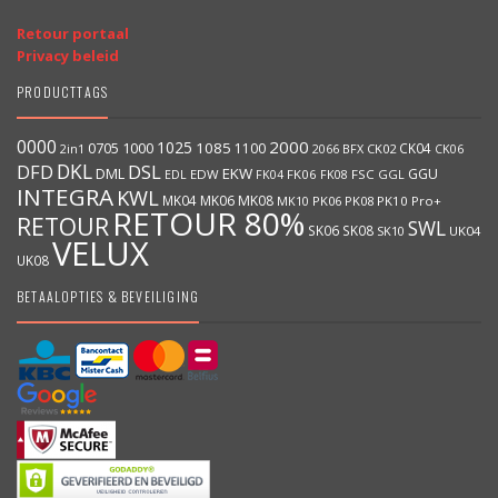
Retour portaal
Privacy beleid
PRODUCTTAGS
0000
2000
1025
1000
1085
0705
1100
CK04
BFX
CK02
2in1
2066
CK06
DKL
DFD
DSL
DML
EKW
GGU
EDW
FK06
FK08
FSC
GGL
EDL
FK04
INTEGRA
KWL
MK04
MK06
MK08
MK10
PK06
PK08
PK10
Pro+
RETOUR 80%
RETOUR
SWL
SK06
SK08
SK10
UK04
VELUX
UK08
BETAALOPTIES & BEVEILIGING