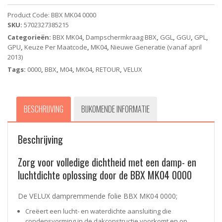
(78*98
cm)
Product Code:
BBX MK04 0000
aantal
SKU:
5702327385215
Categorieën:
BBX MK04
,
Dampschermkraag BBX
,
GGL
,
GGU
,
GPL
,
GPU
,
Keuze Per Maatcode
,
MK04
,
Nieuwe Generatie (vanaf april
2013)
Tags:
0000
,
BBX
,
M04
,
MK04
,
RETOUR
,
VELUX
BESCHRIJVING
BIJKOMENDE INFORMATIE
Beschrijving
Zorg voor volledige dichtheid met een damp- en
luchtdichte oplossing door de BBX MK04 0000
De VELUX dampremmende folie BBX MK04 0000;
Creëert een lucht- en waterdichte aansluiting die
condensvorming in de dakconstructie voorkomt en op