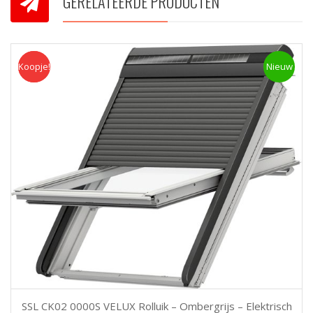
GERELATEERDE PRODUCTEN
Koopje!
Koopje
Nieuw
SSL CK02 0000S VELUX Rolluik – Ombergrijs – Elektrisch