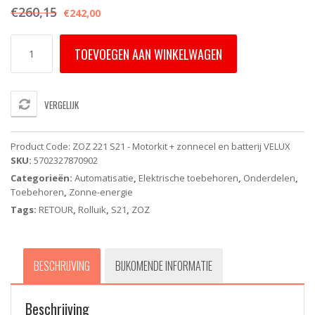
€
260,15
€
242,00
ZOZ
TOEVOEGEN AAN WINKELWAGEN
221
S21
-
Motorkit
VERGELIJK
+
zonnecel
en
Product Code:
ZOZ 221 S21 - Motorkit + zonnecel en batterij VELUX
batterij
SKU:
5702327870902
VELUX
Categorieën:
Automatisatie
,
Elektrische toebehoren
,
Onderdelen
,
-
Toebehoren
,
Zonne-energie
AS01
tot
Tags:
RETOUR
,
Rolluik
,
S21
,
ZOZ
AZ12
(Van
2006
BESCHRIJVING
BIJKOMENDE INFORMATIE
tot
2010)
aantal
Beschrijving