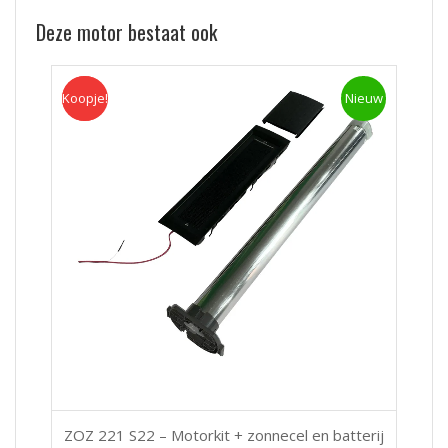
Deze motor bestaat ook
Koopje!
Koopje
Nieuw
ZOZ 221 S22 – Motorkit + zonnecel en batterij