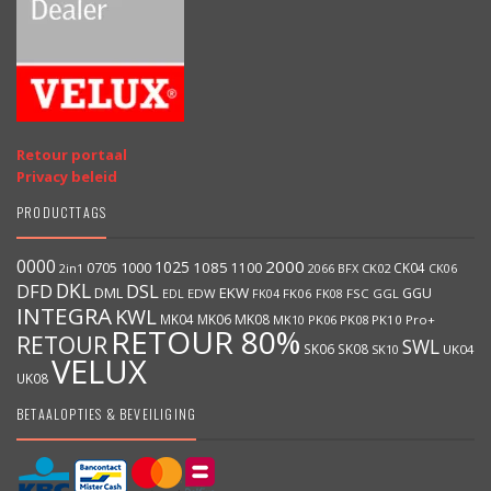
Retour portaal
Privacy beleid
PRODUCTTAGS
0000
2000
1025
1000
1085
0705
1100
CK04
BFX
CK02
2in1
2066
CK06
DKL
DFD
DSL
DML
EKW
GGU
EDW
FK06
FK08
FSC
GGL
EDL
FK04
INTEGRA
KWL
MK04
MK06
MK08
MK10
PK06
PK08
PK10
Pro+
RETOUR 80%
RETOUR
SWL
SK06
SK08
SK10
UK04
VELUX
UK08
BETAALOPTIES & BEVEILIGING