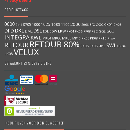
Privacy beleid
PRODUCTTAGS
0000
2000
1025
1000
1085
0705
1100
CK04
BFX
CK02
2in1
2066
CK06
DKL
DFD
DSL
DML
EKW
GGU
EDW
FK06
FK08
FSC
GGL
EDL
FK04
INTEGRA
KWL
MK04
MK06
MK08
MK10
PK06
PK08
PK10
Pro+
RETOUR 80%
RETOUR
SWL
SK06
SK08
SK10
UK04
VELUX
UK08
BETAALOPTIES & BEVEILIGING
INSCHRIJVEN VOOR DE NIEUWSBRIEF