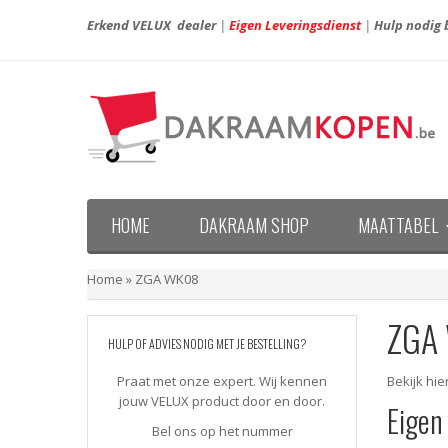
Erkend VELUX dealer
|
Eigen Leveringsdienst
|
Hulp nodig b
HOME
DAKRAAM SHOP
MAATTABEL
Maattabel VELUX nieuwe generatie (vanaf april 20
Maattabel VELUX oude generatie (voor april 2013)
Home
»
ZGA WK08
ZGA
HULP OF ADVIES NODIG MET JE BESTELLING?
Praat met onze expert. Wij kennen
Bekijk hi
jouw VELUX product door en door.
Eigen
Bel ons op het nummer