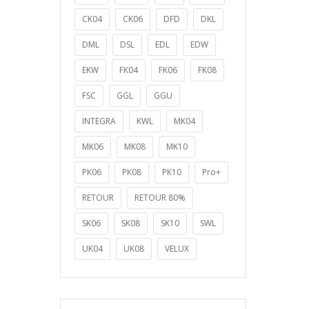
CK04
CK06
DFD
DKL
DML
DSL
EDL
EDW
EKW
FK04
FK06
FK08
FSC
GGL
GGU
INTEGRA
KWL
MK04
MK06
MK08
MK10
PK06
PK08
PK10
Pro+
RETOUR
RETOUR 80%
SK06
SK08
SK10
SWL
UK04
UK08
VELUX