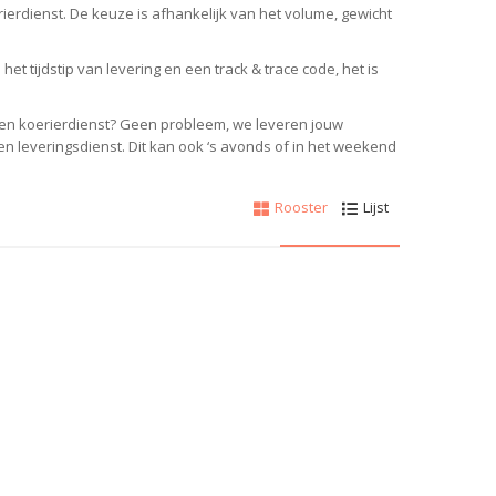
rierdienst.
De keuze is afhankelijk van het volume, gewicht
et tijdstip van levering en een track & trace code, het is
 een koerierdienst? Geen probleem, w
e leveren jouw
gen leveringsdienst.
Dit kan ook ‘s avonds of in het weekend
Rooster
Lijst