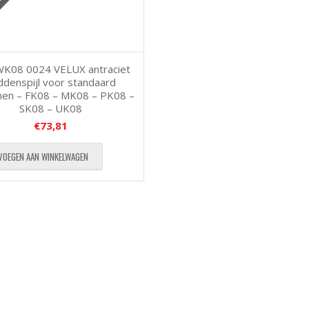
K08 0024 VELUX antraciet
ddenspijl voor standaard
en – FK08 – MK08 – PK08 –
SK08 – UK08
€
73,81
VOEGEN AAN WINKELWAGEN