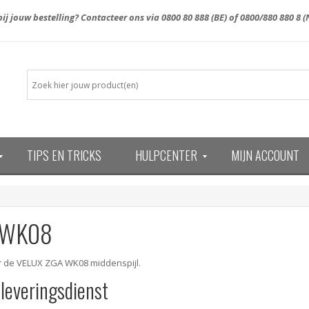
ij jouw bestelling? Contacteer ons via
0800 80 888
(BE) of
0800/880 880 8
(
TIPS EN TRICKS
HULPCENTER
MIJN ACCOUNT
13)
 WK08
er de VELUX ZGA WK08 middenspijl.
 leveringsdienst