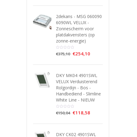
2dekans - MSG 060090
6090WL VELUX -
Zonnescherm voor
platdakvensters (op
zonne-energie)
€
254,10
€
375,10
DKY MK04 4901SWL
VELUX Verduisterend
Rolgordijn - Bos -
Handbediend - Slimline
White Line - NIEUW
€
118,58
€
150,04
DKY CK02 4901SWL