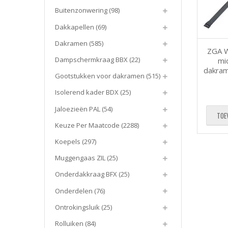
Buitenzonwering
(98)
Dakkapellen
(69)
Dakramen
(585)
ZGA W
Dampschermkraag BBX
(22)
mi
dakram
Gootstukken voor dakramen
(515)
Isolerend kader BDX
(25)
Jaloezieën PAL
(54)
TOE
Keuze Per Maatcode
(2288)
Koepels
(297)
Muggengaas ZIL
(25)
Onderdakkraag BFX
(25)
Onderdelen
(76)
Ontrokingsluik
(25)
Rolluiken
(84)