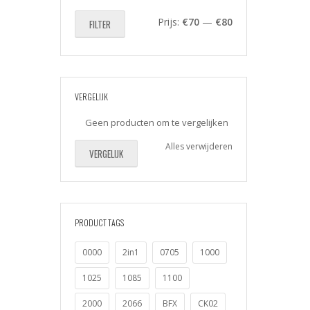
Min.
Max.
Prijs:
€70
—
€80
FILTER
prijs
prijs
VERGELIJK
Geen producten om te vergelijken
Alles verwijderen
VERGELIJK
PRODUCT TAGS
0000
2in1
0705
1000
1025
1085
1100
2000
2066
BFX
CK02