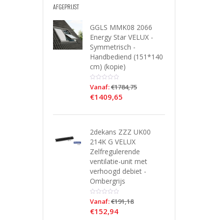
AFGEPRIJST
GGLS MMK08 2066
Energy Star VELUX -
Symmetrisch -
Handbediend (151*140
cm) (kopie)
Vanaf:
€
1784,75
€
1409,65
2dekans ZZZ UK00
214K G VELUX
Zelfregulerende
ventilatie-unit met
verhoogd debiet -
Ombergrijs
Vanaf:
€
191,18
€
152,94