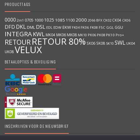
PRODUCTTAGS
0000
2000
1025
1000
1085
0705
1100
CK04
BFX
CK02
2in1
2066
CK06
DKL
DFD
DSL
DML
EKW
GGU
EDW
FK06
FK08
FSC
GGL
EDL
FK04
INTEGRA
KWL
MK04
MK06
MK08
MK10
PK06
PK08
PK10
Pro+
RETOUR 80%
RETOUR
SWL
SK06
SK08
SK10
UK04
VELUX
UK08
BETAALOPTIES & BEVEILIGING
INSCHRIJVEN VOOR DE NIEUWSBRIEF