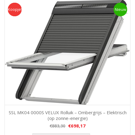
Koopje!
Koopje
Nieuw
SSL MK04 0000S VELUX Rolluik – Ombergrijs – Elektrisch
(op zonne-energie)
€
698,17
€
883,30