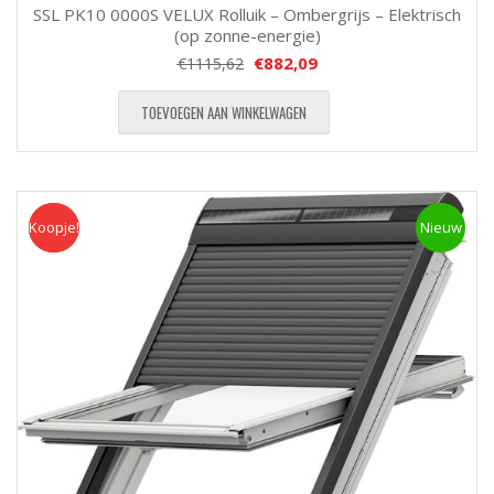
SSL PK10 0000S VELUX Rolluik – Ombergrijs – Elektrisch
(op zonne-energie)
€
882,09
€
1115,62
TOEVOEGEN AAN WINKELWAGEN
Koopje!
Koopje
Nieuw