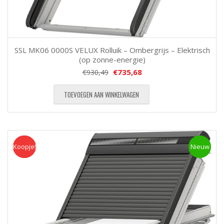
SSL MK06 0000S VELUX Rolluik – Ombergrijs – Elektrisch
(op zonne-energie)
€
735,68
€
930,49
TOEVOEGEN AAN WINKELWAGEN
Koopje!
Koopje
Nieuw