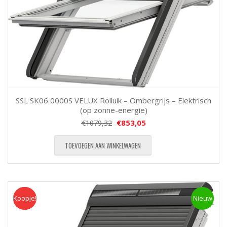
SSL SK06 0000S VELUX Rolluik – Ombergrijs – Elektrisch
(op zonne-energie)
€
853,05
€
1079,32
TOEVOEGEN AAN WINKELWAGEN
Koopje!
Koopje
Nieuw