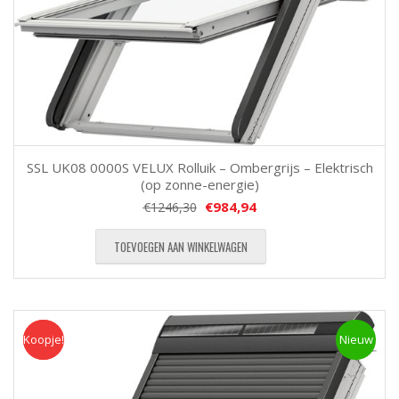
SSL UK08 0000S VELUX Rolluik – Ombergrijs – Elektrisch
(op zonne-energie)
€
984,94
€
1246,30
TOEVOEGEN AAN WINKELWAGEN
Koopje!
Koopje
Nieuw