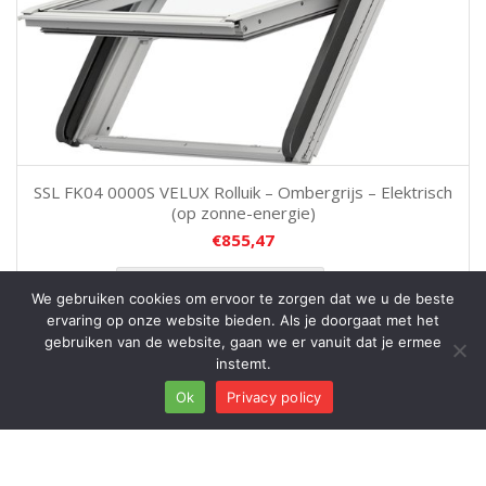
SSL FK04 0000S VELUX Rolluik – Ombergrijs – Elektrisch
(op zonne-energie)
€
855,47
TOEVOEGEN AAN WINKELWAGEN
We gebruiken cookies om ervoor te zorgen dat we u de beste
ervaring op onze website bieden. Als je doorgaat met het
gebruiken van de website, gaan we er vanuit dat je ermee
instemt.
Vragen?
Ok
Privacy policy
Nieuw
Open
chaty