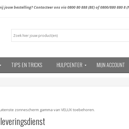
ij jouw bestelling? Contacteer ons via
0800 80 888
(BE) of
0800/880 880 8
(
TIPS EN TRICKS
HULPCENTER
MIJN ACCOUNT
13)
uitenste zonnescherm gamma van VELUX toebehoren.
 leveringsdienst