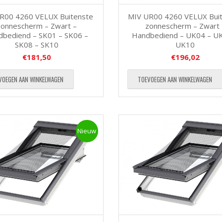
R00 4260 VELUX Buitenste
MIV UR00 4260 VELUX Bui
zonnescherm – Zwart –
zonnescherm – Zwart 
dbediend – SK01 – SK06 –
Handbediend – UK04 – U
SK08 – SK10
UK10
€
181,50
€
196,02
VOEGEN AAN WINKELWAGEN
TOEVOEGEN AAN WINKELWAGEN
Nieuw