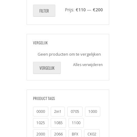
Min.
Max.
Prijs:
€110
—
€200
FILTER
prijs
prijs
VERGELIJK
Geen producten om te vergelijken
Alles verwijderen
VERGELIJK
PRODUCT TAGS
0000
2in1
0705
1000
1025
1085
1100
2000
2066
BFX
CK02