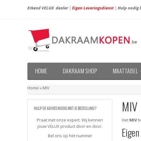
Erkend VELUX dealer
|
Eigen Leveringsdienst
|
Hulp nodig b
HOME
DAKRAAM SHOP
MAATTABEL
Maattabel VELUX nieuwe generatie (vanaf april 20
Maattabel VELUX oude generatie (voor april 2013)
Home
»
MIV
MIV
HULP OF ADVIES NODIG MET JE BESTELLING?
Praat met onze expert. Wij kennen
Het
MIV
b
jouw VELUX product door en door.
Eigen
Bel ons op het nummer