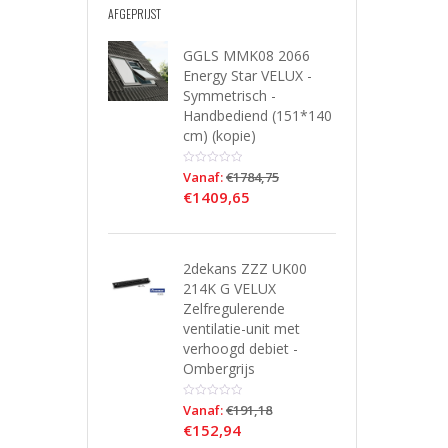
AFGEPRIJST
GGLS MMK08 2066
Energy Star VELUX -
Symmetrisch -
Handbediend (151*140
cm) (kopie)
Vanaf:
€
1784,75
€
1409,65
2dekans ZZZ UK00
214K G VELUX
Zelfregulerende
ventilatie-unit met
verhoogd debiet -
Ombergrijs
Vanaf:
€
191,18
€
152,94