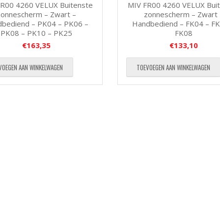
R00 4260 VELUX Buitenste
MIV FR00 4260 VELUX Bui
zonnescherm – Zwart –
zonnescherm – Zwart 
bediend – PK04 – PK06 –
Handbediend – FK04 – FK
PK08 – PK10 – PK25
FK08
€
163,35
€
133,10
VOEGEN AAN WINKELWAGEN
TOEVOEGEN AAN WINKELWAGEN