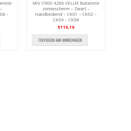
tenste
MIV CR00 4260 VELUX Buitenste
–
zonnescherm – Zwart –
06 –
Handbediend – CK01 – CK02 –
CK04 – CK06
€
116,16
TOEVOEGEN AAN WINKELWAGEN