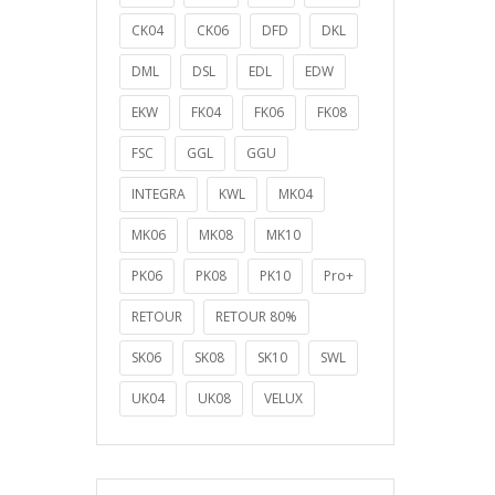
CK04
CK06
DFD
DKL
DML
DSL
EDL
EDW
EKW
FK04
FK06
FK08
FSC
GGL
GGU
INTEGRA
KWL
MK04
MK06
MK08
MK10
PK06
PK08
PK10
Pro+
RETOUR
RETOUR 80%
SK06
SK08
SK10
SWL
UK04
UK08
VELUX