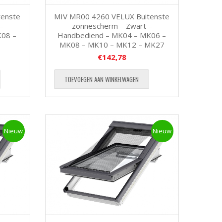
tenste
MIV MR00 4260 VELUX Buitenste
–
zonnescherm – Zwart –
K08 –
Handbediend – MK04 – MK06 –
MK08 – MK10 – MK12 – MK27
€
142,78
TOEVOEGEN AAN WINKELWAGEN
Nieuw
Nieuw