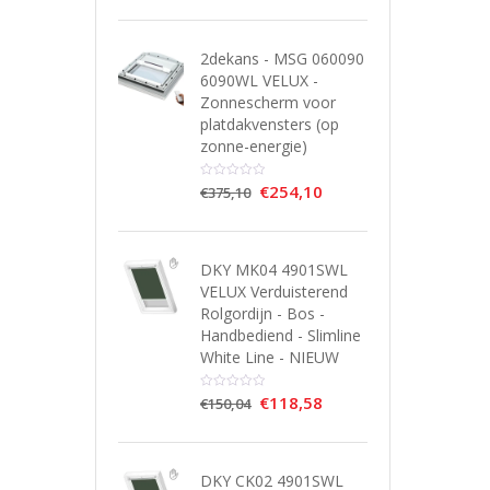
2dekans - MSG 060090
6090WL VELUX -
Zonnescherm voor
platdakvensters (op
zonne-energie)
€
254,10
€
375,10
DKY MK04 4901SWL
VELUX Verduisterend
Rolgordijn - Bos -
Handbediend - Slimline
White Line - NIEUW
€
118,58
€
150,04
DKY CK02 4901SWL