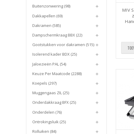
Buitenzonwering
(98)
MIV S
Dakkapellen
(69)
Han
Dakramen
(585)
Dampschermkraag BBX
(22)
Gootstukken voor dakramen
(515)
TOE
Isolerend kader BDX
(25)
Jaloezieën PAL
(54)
Keuze Per Maatcode
(2288)
Koepels
(297)
Muggengaas ZIL
(25)
Onderdakkraag BFX
(25)
Onderdelen
(76)
Ontrokingsluik
(25)
Rolluiken
(84)