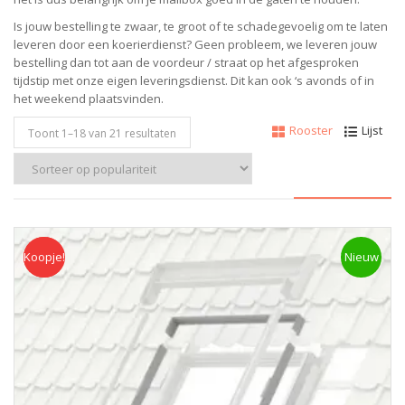
Is jouw bestelling te zwaar, te groot of te schadegevoelig om te laten
leveren door een koerierdienst? Geen probleem, w
e leveren jouw
bestelling dan tot aan de voordeur / straat op het afgesproken
tijdstip met onze eigen leveringsdienst.
Dit kan ook ‘s avonds of in
het weekend plaatsvinden.
Rooster
Lijst
Toont 1–
18
van 21 resultaten
Koopje!
Koopje
Nieuw