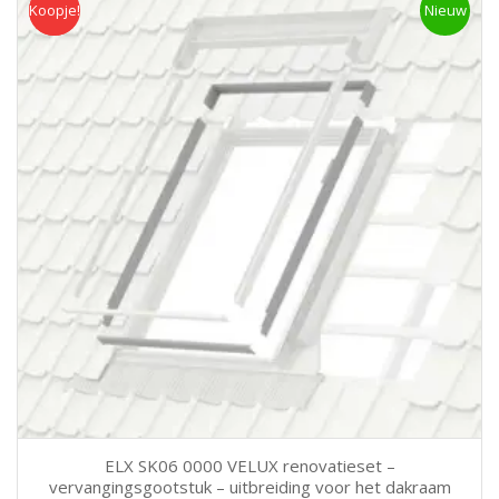
Koopje!
Koopje
Nieuw
ELX SK06 0000 VELUX renovatieset –
vervangingsgootstuk – uitbreiding voor het dakraam