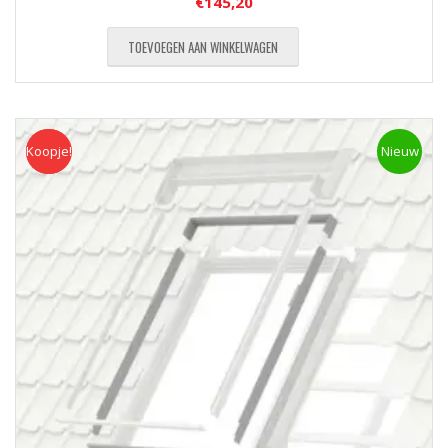
€
145,20
TOEVOEGEN AAN WINKELWAGEN
Koopje!
Koopje
Nieuw