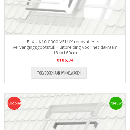
ELX UK10 0000 VELUX renovatieset –
vervangingsgootstuk – uitbreiding voor het dakraam
134x160cm
€
186,34
TOEVOEGEN AAN WINKELWAGEN
Koopje!
Koopje
Nieuw