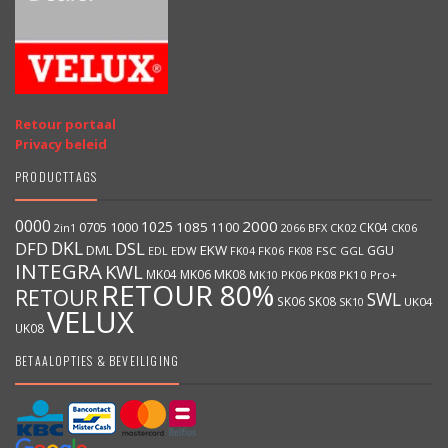
Retour portaal
Privacy beleid
PRODUCTTAGS
0000
2000
1025
1000
1085
0705
1100
CK04
BFX
CK02
2in1
2066
CK06
DKL
DFD
DSL
DML
EKW
GGU
EDW
FK06
FK08
FSC
GGL
EDL
FK04
INTEGRA
KWL
MK04
MK06
MK08
MK10
PK06
PK08
PK10
Pro+
RETOUR 80%
RETOUR
SWL
SK06
SK08
SK10
UK04
VELUX
UK08
BETAALOPTIES & BEVEILIGING