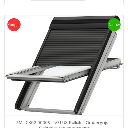
Koopje!
Koopje
Nieuw
SML CK02 0000S – VELUX Rolluik – Ombergrijs –
Elektrisch (op netstroom)