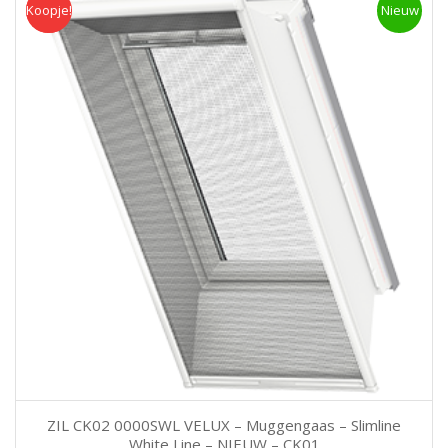
Koopje!
Koopje
Nieuw
ZIL CK02 0000SWL VELUX – Muggengaas – Slimline
White Line – NIEUW – CK01