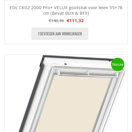
EDL CK02 2000 Pro+ VELUX gootstuk voor leien 55×78
cm (Bevat BDX & BFX)
€
111,32
€
140,36
TOEVOEGEN AAN WINKELWAGEN
Nieuw