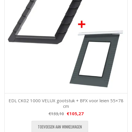
EDL CK02 1000 VELUX gootstuk + BFX voor leien 55×78
cm
€
105,27
€
133,10
TOEVOEGEN AAN WINKELWAGEN