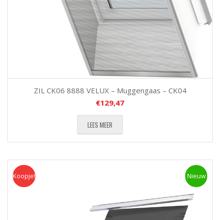
ZIL CK06 8888 VELUX – Muggengaas – CK04
€
129,47
LEES MEER
Koopje!
Koopje
Nieuw