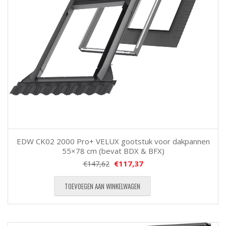
EDW CK02 2000 Pro+ VELUX gootstuk voor dakpannen
55×78 cm (bevat BDX & BFX)
€
117,37
€
147,62
TOEVOEGEN AAN WINKELWAGEN