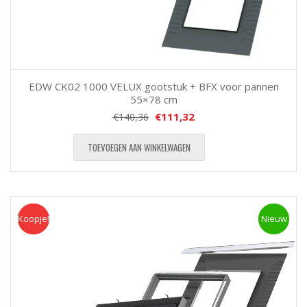
EDW CK02 1000 VELUX gootstuk + BFX voor pannen
55×78 cm
€
111,32
€
140,36
TOEVOEGEN AAN WINKELWAGEN
Koopje!
Koopje
Nieuw