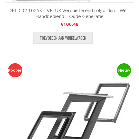
DKL C02 1025S – VELUX Verduisterend rolgordijn – Wit –
Handbediend – Oude Generatie
€
106,48
TOEVOEGEN AAN WINKELWAGEN
Koopje!
Koopje
Nieuw