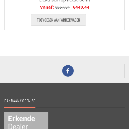
Vanaf:
€
440,44
€
557,81
TOEVOEGEN AAN WINKELWAGEN
DAKRAAMKOPEN.BE