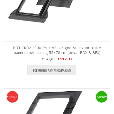
EDT CK02 2000 Pro+ VELUX gootstuk voor platte
pannen met sluiting 55×78 cm (bevat BDX & BFX)
€
117,37
€
147,62
TOEVOEGEN AAN WINKELWAGEN
Koopje!
Koopje
Nieuw