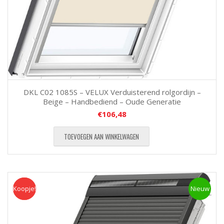
DKL C02 1085S – VELUX Verduisterend rolgordijn –
Beige – Handbediend – Oude Generatie
€
106,48
TOEVOEGEN AAN WINKELWAGEN
Koopje!
Koopje
Nieuw