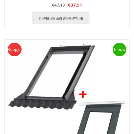
€
37,51
€
47,19
TOEVOEGEN AAN WINKELWAGEN
Koopje!
Koopje
Nieuw