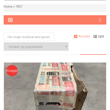
Home
»
7057
Rooster
Lijst
Het enige resultaat weergeven
Koopje!
Koopje