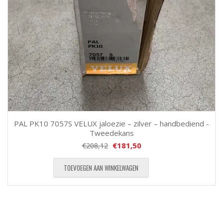
PAL PK10 7057S VELUX jaloezie – zilver – handbediend -
Tweedekans
€
181,50
€
208,12
TOEVOEGEN AAN WINKELWAGEN