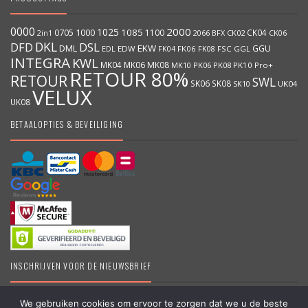
0000
2000
1025
1000
1085
0705
1100
CK04
BFX
CK02
2in1
2066
CK06
DKL
DFD
DSL
DML
EKW
GGU
EDW
FK06
FK08
FSC
GGL
EDL
FK04
INTEGRA
KWL
MK04
MK06
MK08
MK10
PK06
PK08
PK10
Pro+
RETOUR 80%
RETOUR
SWL
SK06
SK08
SK10
UK04
VELUX
UK08
BETAALOPTIES & BEVEILIGING
INSCHRIJVEN VOOR DE NIEUWSBRIEF
We gebruiken cookies om ervoor te zorgen dat we u de beste