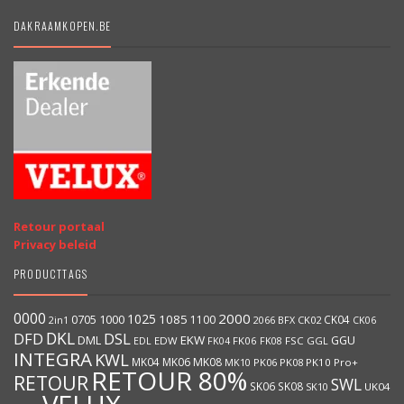
DAKRAAMKOPEN.BE
Retour portaal
Privacy beleid
PRODUCTTAGS
0000
2000
1025
1000
1085
0705
1100
CK04
2066
BFX
CK02
2in1
CK06
DKL
DFD
DSL
DML
EKW
GGU
EDW
FK06
FK08
FSC
GGL
EDL
FK04
INTEGRA
KWL
MK04
MK06
MK08
MK10
PK06
PK08
PK10
Pro+
RETOUR 80%
RETOUR
SWL
SK06
SK08
SK10
UK04