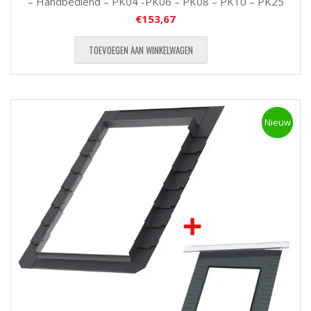
– Handbediend – PK04 -PK06 – PK08 – PK10 – PK25
€
153,67
TOEVOEGEN AAN WINKELWAGEN
Nieuw