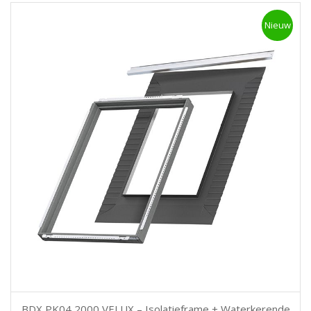
Nieuw
BDX PK04 2000 VELUX – Isolatieframe + Waterkerende