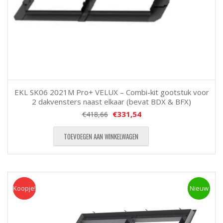
EKL SK06 2021M Pro+ VELUX – Combi-kit gootstuk voor
2 dakvensters naast elkaar (bevat BDX & BFX)
€
331,54
€
418,66
TOEVOEGEN AAN WINKELWAGEN
Koopje!
Koopje
Nieuw