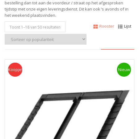
bestelling dan tot aan de voordeur / straat op het afgesproken
tijdstip met onze eigen leveringsdienst.
Dit kan ook ‘s avonds of in
het weekend plaatsvinden.
Rooster
Lijst
Toont 1–
18
van 50 resultaten
Koopje!
Koopje
Nieuw