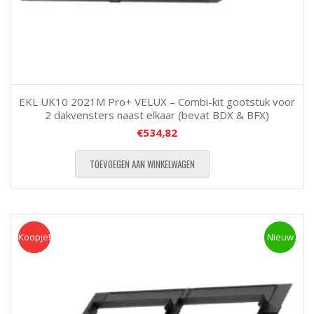
EKL UK10 2021M Pro+ VELUX – Combi-kit gootstuk voor
2 dakvensters naast elkaar (bevat BDX & BFX)
€
534,82
TOEVOEGEN AAN WINKELWAGEN
Koopje!
Koopje
Nieuw