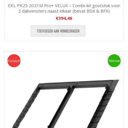
EKL PK25 2021M Pro+ VELUX – Combi-kit gootstuk voor
2 dakvensters naast elkaar (bevat BDX & BFX)
€
394,46
TOEVOEGEN AAN WINKELWAGEN
Koopje!
Koopje
Nieuw