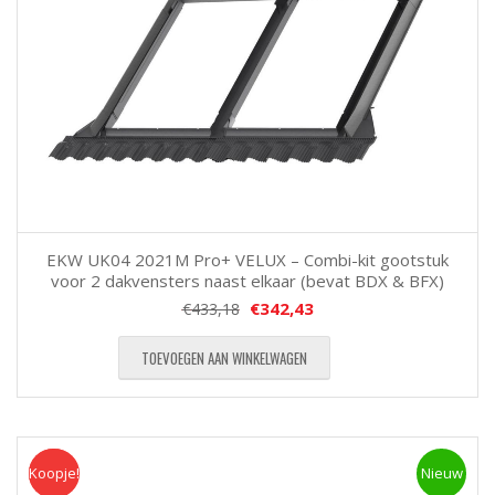
EKW UK04 2021M Pro+ VELUX – Combi-kit gootstuk
voor 2 dakvensters naast elkaar (bevat BDX & BFX)
€
342,43
€
433,18
TOEVOEGEN AAN WINKELWAGEN
Koopje!
Koopje
Nieuw