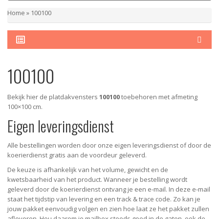
Home
»
100100
100100
Bekijk hier de platdakvensters
100100
toebehoren met afmeting
100×100 cm.
Eigen leveringsdienst
Alle bestellingen worden door onze eigen leveringsdienst of door de
koerierdienst gratis aan de voordeur geleverd.
De keuze is afhankelijk van het volume, gewicht en de
kwetsbaarheid van het product. Wanneer je bestelling wordt
geleverd door de koerierdienst ontvang je een e-mail. In deze e-mail
staat het tijdstip van levering en een track & trace code. Zo kan je
jouw pakket eenvoudig volgen en zien hoe laat ze het pakket zullen
afleveren. Hou daarom je mailbox steeds goed in de gaten, ook de