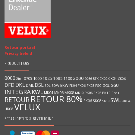
Retour portaal
Privacy beleid
PRODUCTTAGS
0000
2000
1025
1000
1085
0705
1100
CK04
2066
BFX
CK02
2in1
CK06
DKL
DFD
DSL
DML
EKW
GGU
EDW
FK06
FK08
FSC
GGL
EDL
FK04
INTEGRA
KWL
MK04
MK06
MK08
MK10
PK06
PK08
PK10
Pro+
RETOUR 80%
RETOUR
SWL
SK06
SK08
SK10
UK04
VELUX
UK08
BETAALOPTIES & BEVEILIGING