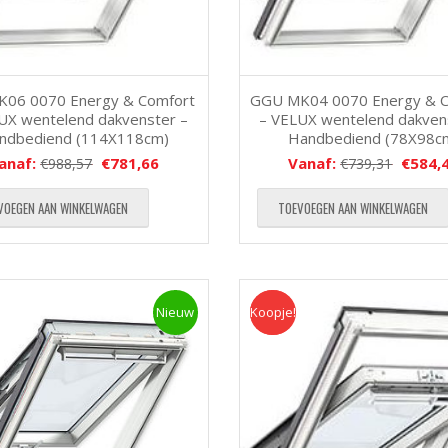
K06 0070 Energy & Comfort
GGU MK04 0070 Energy & 
UX wentelend dakvenster –
– VELUX wentelend dakven
ndbediend (114X118cm)
Handbediend (78X98c
anaf:
€
781,66
Vanaf:
€
584,
€
988,57
€
739,31
VOEGEN AAN WINKELWAGEN
TOEVOEGEN AAN WINKELWAGEN
Nieuw
Koopje!
Koopje