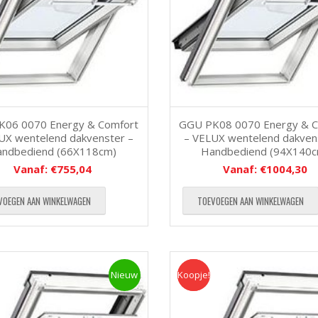
K06 0070 Energy & Comfort
GGU PK08 0070 Energy & C
UX wentelend dakvenster –
– VELUX wentelend dakven
ndbediend (66X118cm)
Handbediend (94X140
Vanaf:
€
755,04
Vanaf:
€
1004,30
VOEGEN AAN WINKELWAGEN
TOEVOEGEN AAN WINKELWAGEN
Nieuw
Koopje!
Koopje