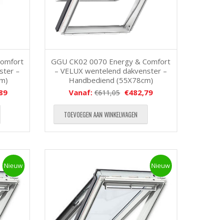
omfort
GGU CK02 0070 Energy & Comfort
ster –
– VELUX wentelend dakvenster –
cm)
Handbediend (55X78cm)
89
Vanaf:
€
482,79
€
611,05
TOEVOEGEN AAN WINKELWAGEN
Nieuw
Nieuw