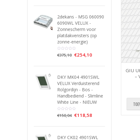
2dekans - MSG 060090
6090WL VELUX -
Zonnescherm voor
platdakvensters (op
zonne-energie)
€
254,10
€
375,10
GIU U
– 
DKY MK04 4901SWL
VELUX Verduisterend
Rolgordijn - Bos -
Handbediend - Slimline
White Line - NIEUW
TOE
€
118,58
€
150,04
DKY CK02 4901SWL