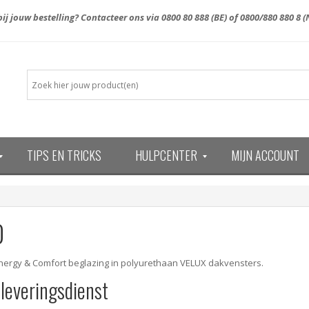
ij jouw bestelling? Contacteer ons via
0800 80 888
(BE) of
0800/880 880 8
(
TIPS EN TRICKS
HULPCENTER
MIJN ACCOUNT
13)
0
ergy & Comfort beglazing in polyurethaan VELUX dakvensters.
 leveringsdienst