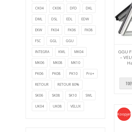
CK04
CK06
DFD
DKL
DML
DSL
EDL
EDW
EKW
FK04
FK06
FK08
FSC
GGL
GGU
GGU F
INTEGRA
KWL
MK04
– VEL
Ha
MK06
MK08
MK10
PK06
PK08
PK10
Pro+
TOE
RETOUR
RETOUR 80%
SK06
SK08
SK10
SWL
UK04
UK08
VELUX
Koopje!
Koopje