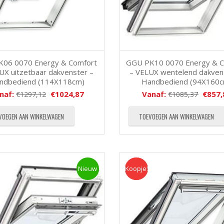
K06 0070 Energy & Comfort
GGU PK10 0070 Energy & C
UX uitzetbaar dakvenster –
– VELUX wentelend dakven
ndbediend (114X118cm)
Handbediend (94X160
naf:
€
1024,87
Vanaf:
€
857,
€
1297,12
€
1085,37
VOEGEN AAN WINKELWAGEN
TOEVOEGEN AAN WINKELWAGEN
Nieuw
Koopje!
Koopje