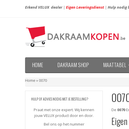
Erkend VELUX dealer
|
Eigen Leveringsdienst
|
Hulp nodig b
HOME
DAKRAAM SHOP
MAATTABEL
Maattabel VELUX nieuwe generatie (vanaf april 20
Maattabel VELUX oude generatie (voor april 2013)
Home
»
0070
007
HULP OF ADVIES NODIG MET JE BESTELLING?
Praat met onze expert. Wij kennen
De
0070
En
jouw VELUX product door en door.
Eigen
Bel ons op het nummer