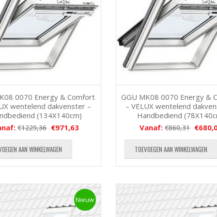
K08 0070 Energy & Comfort
GGU MK08 0070 Energy & 
UX wentelend dakvenster –
– VELUX wentelend dakven
ndbediend (134X140cm)
Handbediend (78X140
anaf:
€
971,63
Vanaf:
€
680,
€
1229,36
€
860,31
VOEGEN AAN WINKELWAGEN
TOEVOEGEN AAN WINKELWAGEN
Nieuw