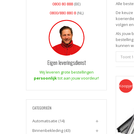
Alle best
0800 80 888
(BE)
De keuze 
0800/880 880 8
(NL)
koerierdie
volgen en
Als jouw 
bestelling
kunnen we
Toont 1
Eigen leveringsdienst
Wij leveren grote bestellingen
persoonlijk
tot aan jouw voordeur!
Koopje!
Koopje
CATEGORIEËN
Automatisatie
(14)
Binnenbekleding
(43)