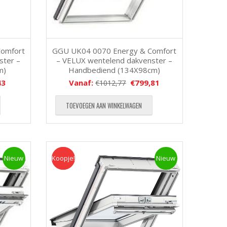
Comfort
GGU UK04 0070 Energy & Comfort
ster –
– VELUX wentelend dakvenster –
m)
Handbediend (134X98cm)
43
Vanaf:
€
799,81
€
1012,77
TOEVOEGEN AAN WINKELWAGEN
Nieuw
Koopje!
Koopje
Nieuw