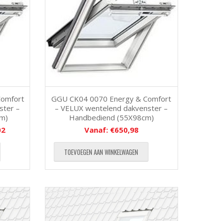
Comfort
GGU CK04 0070 Energy & Comfort
ster –
– VELUX wentelend dakvenster –
cm)
Handbediend (55X98cm)
02
Vanaf:
€
650,98
TOEVOEGEN AAN WINKELWAGEN