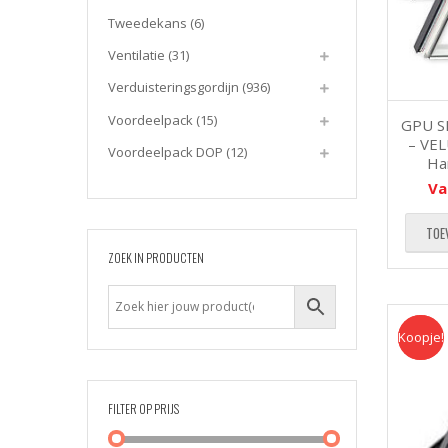
Tweedekans
(6)
Ventilatie
(31)
Verduisteringsgordijn
(936)
Voordeelpack
(15)
GPU S
– VEL
Voordeelpack DOP
(12)
Ha
Va
TOE
ZOEK IN PRODUCTEN
Koopje!
Koopje
FILTER OP PRIJS