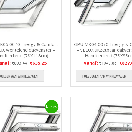
06 0070 Energy & Comfort
GPU MK04 0070 Energy & C
UX wentelend dakvenster –
– VELUX uitzetbaar dakven
ndbediend (78X118cm)
Handbediend (78X98c
anaf:
€
635,25
Vanaf:
€
827,
€
803,44
€
1047,86
VOEGEN AAN WINKELWAGEN
TOEVOEGEN AAN WINKELWAGEN
Nieuw