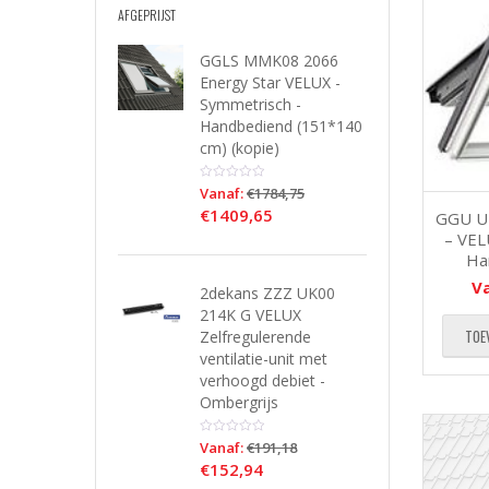
AFGEPRIJST
GGLS MMK08 2066
Energy Star VELUX -
Symmetrisch -
Handbediend (151*140
cm) (kopie)
Vanaf:
€
1784,75
€
1409,65
GGU U
– VEL
Ha
V
2dekans ZZZ UK00
214K G VELUX
TOE
Zelfregulerende
ventilatie-unit met
verhoogd debiet -
Ombergrijs
Vanaf:
€
191,18
€
152,94