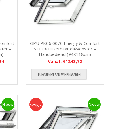
omfort
GPU PK06 0070 Energy & Comfort
ster –
VELUX uitzetbaar dakvenster –
m)
Handbediend (94X118cm)
64
Vanaf:
€
1248,72
TOEVOEGEN AAN WINKELWAGEN
Nieuw
Koopje!
Koopje
Nieuw