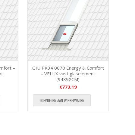
mfort –
GIU PK34 0070 Energy & Comfort
nt
– VELUX vast glaselement
(94X92CM)
€
773,19
TOEVOEGEN AAN WINKELWAGEN