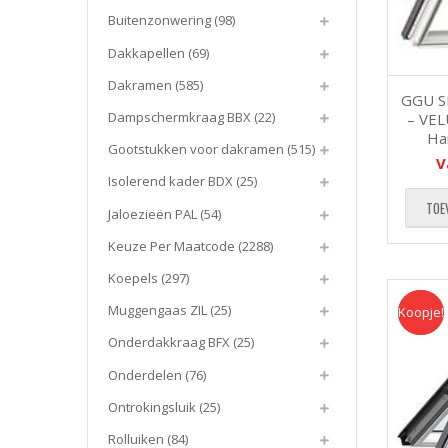
Buitenzonwering
(98)
Dakkapellen
(69)
Dakramen
(585)
GGU S
Dampschermkraag BBX
(22)
– VEL
Ha
Gootstukken voor dakramen
(515)
V
Isolerend kader BDX
(25)
TOE
Jaloezieën PAL
(54)
Keuze Per Maatcode
(2288)
Koepels
(297)
Muggengaas ZIL
(25)
Koopje!
Koopje
Onderdakkraag BFX
(25)
Onderdelen
(76)
Ontrokingsluik
(25)
Rolluiken
(84)