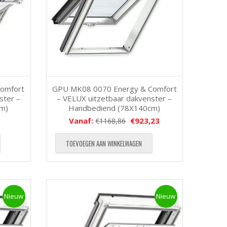
omfort
GPU MK08 0070 Energy & Comfort
ster –
– VELUX uitzetbaar dakvenster –
cm)
Handbediend (78X140cm)
Vanaf:
€
923,23
€
1168,86
TOEVOEGEN AAN WINKELWAGEN
Nieuw
Nieuw