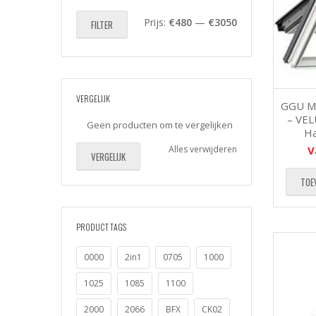
Min.
Max.
Prijs:
€480
—
€3050
FILTER
prijs
prijs
VERGELIJK
GGU MK
– VEL
Geen producten om te vergelijken
Ha
Alles verwijderen
V
VERGELIJK
TOE
PRODUCT TAGS
0000
2in1
0705
1000
1025
1085
1100
2000
2066
BFX
CK02