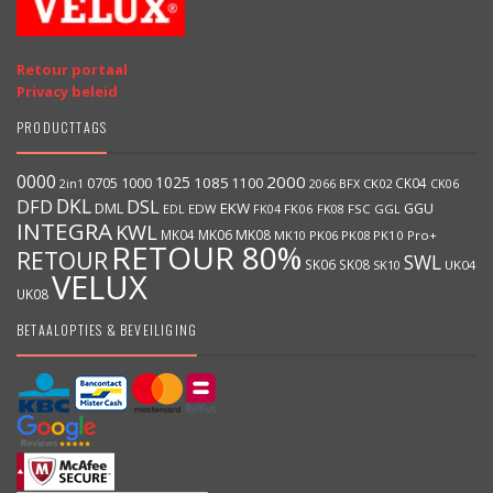
Retour portaal
Privacy beleid
PRODUCTTAGS
0000
2000
1025
1000
1085
0705
1100
CK04
BFX
CK02
2in1
2066
CK06
DKL
DFD
DSL
DML
EKW
GGU
EDW
FK06
FK08
FSC
GGL
EDL
FK04
INTEGRA
KWL
MK04
MK06
MK08
MK10
PK06
PK08
PK10
Pro+
RETOUR 80%
RETOUR
SWL
SK06
SK08
SK10
UK04
VELUX
UK08
BETAALOPTIES & BEVEILIGING