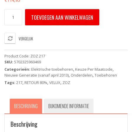
€
114,95
ZOZ
TOEVOEGEN AAN WINKELWAGEN
217
-
VELUX
Projectie-
VERGELIJK
armen
voor
Rolluik
Product Code:
ZOZ 217
aantal
SKU:
5702325960469
Categorieën:
Elektrische toebehoren
,
Keuze Per Maatcode
,
Nieuwe Generatie (vanaf april 2013)
,
Onderdelen
,
Toebehoren
Tags:
217
,
RETOUR 80%
,
VELUX
,
ZOZ
BESCHRIJVING
BIJKOMENDE INFORMATIE
Beschrijving