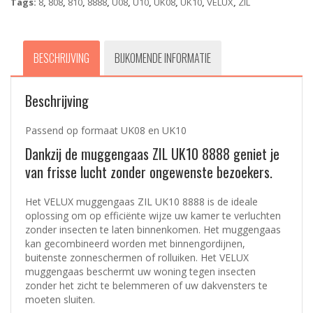
Tags:
8
,
808
,
810
,
8888
,
U08
,
U10
,
UK08
,
UK10
,
VELUX
,
ZIL
BESCHRIJVING
BIJKOMENDE INFORMATIE
Beschrijving
Passend op formaat UK08 en UK10
Dankzij de muggengaas ZIL UK10 8888 geniet je
van frisse lucht zonder ongewenste bezoekers.
Het VELUX muggengaas ZIL UK10 8888 is de ideale
oplossing om op efficiënte wijze uw kamer te verluchten
zonder insecten te laten binnenkomen. Het muggengaas
kan gecombineerd worden met binnengordijnen,
buitenste zonneschermen of rolluiken. Het VELUX
muggengaas beschermt uw woning tegen insecten
zonder het zicht te belemmeren of uw dakvensters te
moeten sluiten.