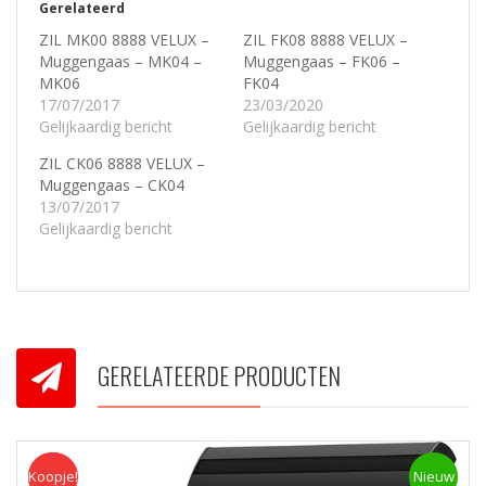
Gerelateerd
ZIL MK00 8888 VELUX –
ZIL FK08 8888 VELUX –
Muggengaas – MK04 –
Muggengaas – FK06 –
MK06
FK04
17/07/2017
23/03/2020
Gelijkaardig bericht
Gelijkaardig bericht
ZIL CK06 8888 VELUX –
Muggengaas – CK04
13/07/2017
Gelijkaardig bericht
GERELATEERDE PRODUCTEN
Koopje!
Koopje
Nieuw