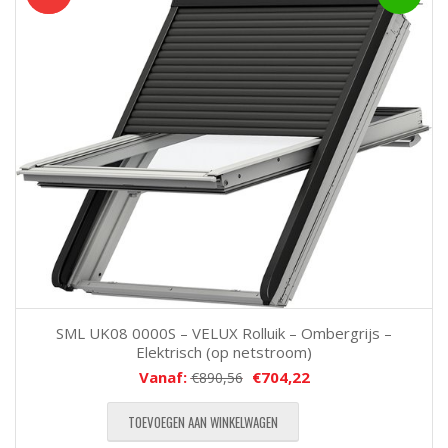
SML UK08 0000S – VELUX Rolluik – Ombergrijs –
Elektrisch (op netstroom)
Vanaf:
€
704,22
€
890,56
TOEVOEGEN AAN WINKELWAGEN