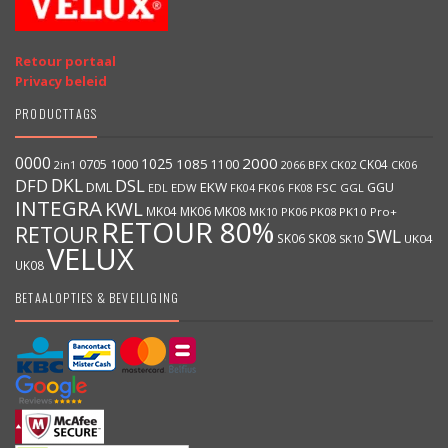
Retour portaal
Privacy beleid
PRODUCTTAGS
0000
2000
1025
1000
1085
0705
1100
CK04
BFX
CK02
2in1
2066
CK06
DKL
DFD
DSL
DML
EKW
GGU
EDW
FK06
FK08
FSC
GGL
EDL
FK04
INTEGRA
KWL
MK04
MK06
MK08
MK10
PK06
PK08
PK10
Pro+
RETOUR 80%
RETOUR
SWL
SK06
SK08
SK10
UK04
VELUX
UK08
BETAALOPTIES & BEVEILIGING