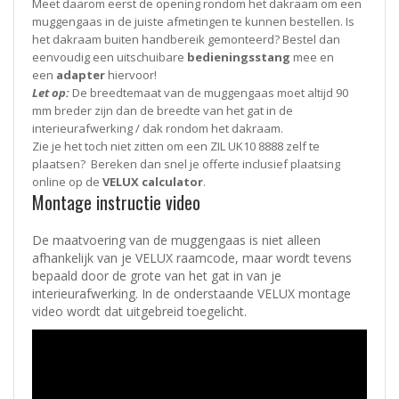
Meet daarom eerst de opening rondom het dakraam om een
muggengaas in de juiste afmetingen te kunnen bestellen. Is
het dakraam buiten handbereik gemonteerd? Bestel dan
eenvoudig een uitschuibare
bedieningsstang
mee en
een
adapter
hiervoor!
Let op:
De breedtemaat van de muggengaas moet altijd 90
mm breder zijn dan de breedte van het gat in de
interieurafwerking / dak rondom het dakraam.
Zie je het toch niet zitten om een ZIL UK10 8888 zelf te
plaatsen? Bereken dan snel je offerte inclusief plaatsing
online op de
VELUX calculator
.
Montage instructie video
De maatvoering van de muggengaas is niet alleen
afhankelijk van je VELUX raamcode, maar wordt tevens
bepaald door de grote van het gat in van je
interieurafwerking. In de onderstaande VELUX montage
video wordt dat uitgebreid toegelicht.