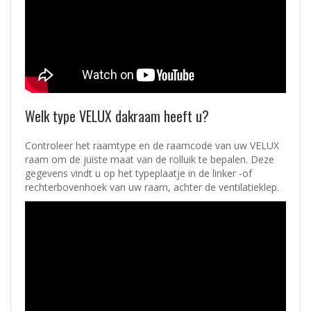
Welk type VELUX dakraam heeft u?
Controleer het raamtype en de raamcode van uw VELUX
raam om de juiste maat van de rolluik te bepalen. Deze
gegevens vindt u op het typeplaatje in de linker -of
rechterbovenhoek van uw raam, achter de ventilatieklep.