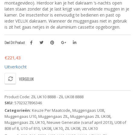
montagevideo). Hierdoor kan je het dakraam ‘s-nachts open
laten staan zonder dat je last krijgt van vervelende muggen in je
kamer. De insectenhor is eenvoudig te bedienen en past op
ieder VELUX dakraam. Wanneer de muggengaas niet in gebruik
is zit het gaas netjes in de aluminium cassette opgeborgen.
Deel Dit Product
€
221,43
Uitverkocht
VERGELIJK
Product Code:
ZIL UK10 8888 - ZIL UK08 8888
SKU:
5702327896346
Categorieën:
Keuze Per Maatcode
,
Muggengaas U08
,
Muggengaas U10
,
Muggengaas ZIL
,
Muggengaas ZIL UK08
,
Muggengaas ZIL UK10
,
Nieuwe Generatie (vanaf april 2013)
,
U08 of
808 of 8
,
U10 of 810
,
UK08
,
UK10
,
ZIL UK08
,
ZIL UK10