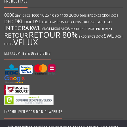
PRODUCTTAGS
0000
2000
1025
1000
1085
0705
1100
CK04
BFX
CK02
2in1
2066
CK06
DKL
DFD
DSL
DML
EKW
GGU
EDW
FK06
FK08
FSC
GGL
EDL
FK04
INTEGRA
KWL
MK04
MK06
MK08
MK10
PK06
PK08
PK10
Pro+
RETOUR 80%
RETOUR
SWL
SK06
SK08
SK10
UK04
VELUX
UK08
BETAALOPTIES & BEVEILIGING
INSCHRIJVEN VOOR DE NIEUWSBRIEF