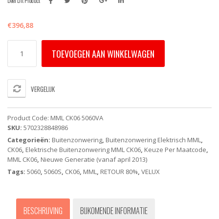
Deel Dit Product
€
396,88
MML
TOEVOEGEN AAN WINKELWAGEN
CK06
5060SA
VELUX
-
VERGELIJK
Elektrisch
buitenste
zonnescherm
Product Code:
MML CK06 5060VA
(Op
SKU:
5702328848986
Netstroom)
Categorieën:
Buitenzonwering
,
Buitenzonwering Elektrisch MML
,
-
CK06
,
Elektrische Buitenzonwering MML CK06
,
Keuze Per Maatcode
,
NIEUW
MML CK06
,
Nieuwe Generatie (vanaf april 2013)
aantal
Tags:
5060
,
5060S
,
CK06
,
MML
,
RETOUR 80%
,
VELUX
BESCHRIJVING
BIJKOMENDE INFORMATIE