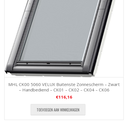
MHL CK00 5060 VELUX Buitenste Zonnescherm – Zwart
– Handbediend – CK01 – CK02 – CK04 – CK06
€
116,16
TOEVOEGEN AAN WINKELWAGEN