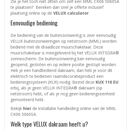
Zie je het toch niet zitten om zelf een MML CK06 5060SA
te plaatsen? Bereken dan snel je offerte inclusief
plaatsing online op de
VELUX calculator
.
Eenvoudige bediening
De bediening van de buitenzonwering is zeer eenvoudig.
VELUX buitenzonweringen op netstroom (MML) worden
bediend met de draadloze muurschakelaar. Deze
muurschakelaar is meegeleverd bij het VELUX INTEGRA®
zonnescherm. De buitenzonwering kan eenvoudig
geopend, gesloten en op iedere positie gestopt worden.
Heb je een handbediend dakraam, dan heb je voor dit
elektrisch te bedienen raamdecoratieproduct een
bedieningssysteem (KUX) nodig. Bestel deze
KUX 110 EU
erbij, als je geen VELUX INTEGRA® dakraam (op
netstroom) hebt, of als je nog geen bedieningseenheid
gemonteerd hebt.
Bekijk
hier
de installatie handleiding online van de MML
CK06 5060SA.
Welk type VELUX dakraam heeft u?