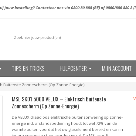
ij jouw bestelling? Contacteer ons via
0800 80 888
(BE) of
0800/880 880 8
(
TIPS EN TRICKS
HULPCENTER
MIJN ACCOUNT
13)
sch Buitenste Zonnescherm (Op Zonne-Energie)
MSL SK01 5060 VELUX – Elektrisch Buitenste
V
Zonnescherm (Op Zonne-Energie)
De VELUX draadloos elektrische buitenzonwering op zonne-
energie incl. afstandsbediening houdt tot wel 72% van de
warmte buiten voordat het uw glaselement bereikt en kan in
iedere gewenste stand worden gezet. De MSL wordt