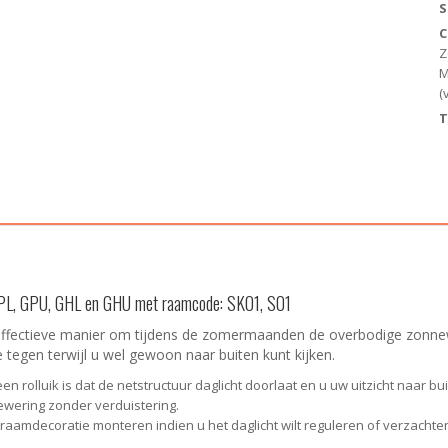
S
Z
C
E
Z
a
M
(
T
GPL, GPU, GHL en GHU met raamcode: SK01, S01
ffectieve manier om tijdens de zomermaanden de overbodige zonne
tegen terwijl u wel gewoon naar buiten kunt kijken.
 rolluik is dat de netstructuur daglicht doorlaat en u uw uitzicht naar bui
ewering zonder verduistering.
raamdecoratie monteren indien u het daglicht wilt reguleren of verzachte