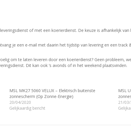
leveringsdienst of met een koerierdienst.
De keuze is afhankelijk van
ntvang je een e-mail met daarin het tijdstip van levering en een track 
evoelig om te laten leveren door een koerierdienst? Geen probleem, w
veringsdienst.
Dit kan ook ‘s avonds of in het weekend plaatsvinden.
MSL MK27 5060 VELUX – Elektrisch buitenste
MSL UK
zonnescherm (Op Zonne-Energie)
zonne
20/04/2020
21/03
Gelijkaardig bericht
Gelijka