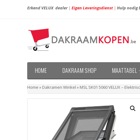
Erkend VELUX dealer
|
Eigen Leveringsdienst
|
Hulp nodig b
HOME
DAKRAAM SHOP
MAATTABEL
Maattabel VELUX nieuwe generatie (vanaf april 20
Maattabel VELUX oude generatie (voor april 2013)
Home
»
Dakramen Winkel
»
MSL SK01 5060 VELUX – Elektri