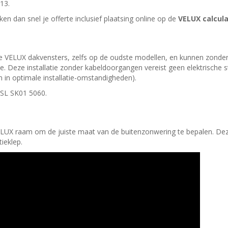
13.
ken dan snel je offerte inclusief plaatsing online op de
VELUX calcul
e VELUX dakvensters, zelfs op de oudste modellen, en kunnen zonde
 Deze installatie zonder kabeldoorgangen vereist geen elektrische 
 in optimale installatie-omstandigheden).
 MSL SK01 5060.
X raam om de juiste maat van de buitenzonwering te bepalen. Deze g
ieklep.