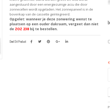
aangestuurd door een energiezuinige accu die door
zonnecellen wordt opgeladen. Het zonnepaneel is in de
bovenkap van de cassette geïntegreerd.
Opgelet: wanneer je deze zonwering wenst te
b
plaatsen op een ouder dakraam, vergeet dan niet
de
ZOZ 238
bij te bestellen.
Deel Dit Product
€
M
S
5
V
-
E
b
z
P
(