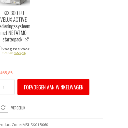
KIX 300 EU
VELUX ACTIVE
edieningssysteem
met NETATMO
starterpack
Voeg toe voor
€
246,84
€
222,16
465,85
SL
TOEVOEGEN AAN WINKELWAGEN
K01
060
ELUX
VERGELIJK
lektrisch
uitenste
onnescherm
roduct Code:
MSL SK01 5060
Op