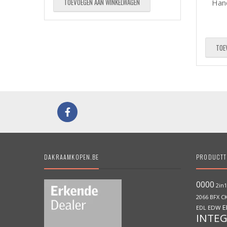
TOEVOEGEN AAN WINKELWAGEN
Han
TOE
DAKRAAMKOPEN.BE
PRODUCTT
0000
2in1
BFX
C
2066
E
EDW
EDL
INTE