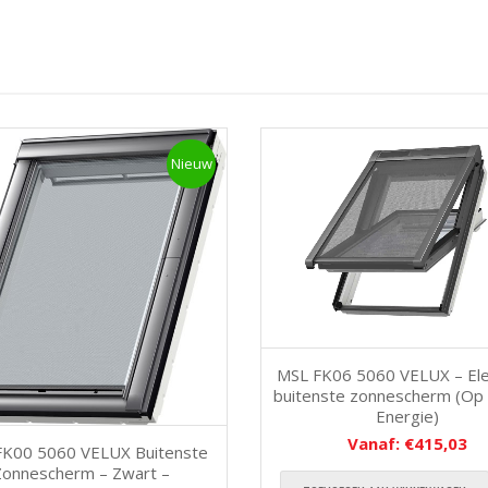
Nieuw
MSL FK06 5060 VELUX – Ele
buitenste zonnescherm (Op
Energie)
Vanaf:
€
415,03
K00 5060 VELUX Buitenste
Zonnescherm – Zwart –