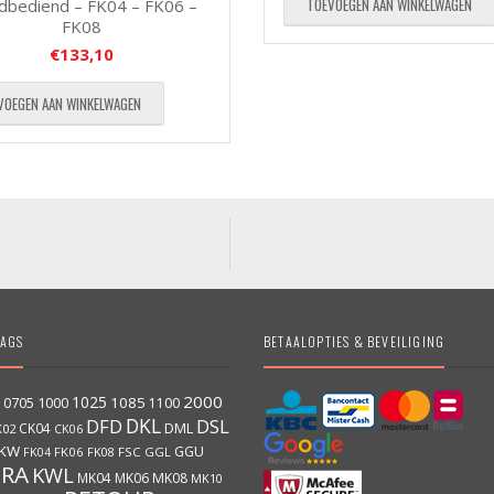
TOEVOEGEN AAN WINKELWAGEN
dbediend – FK04 – FK06 –
FK08
€
133,10
VOEGEN AAN WINKELWAGEN
AGS
BETAALOPTIES & BEVEILIGING
2000
1025
1000
1085
0705
1100
DKL
DFD
DSL
DML
CK04
K02
CK06
KW
GGU
FK06
FK08
FSC
GGL
FK04
GRA
KWL
MK04
MK06
MK08
MK10