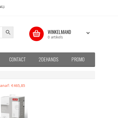
NL).
WINKELMAND
0 artikels
CONTACT
2DEHANDS
PROMO
anaf:
€
465,85