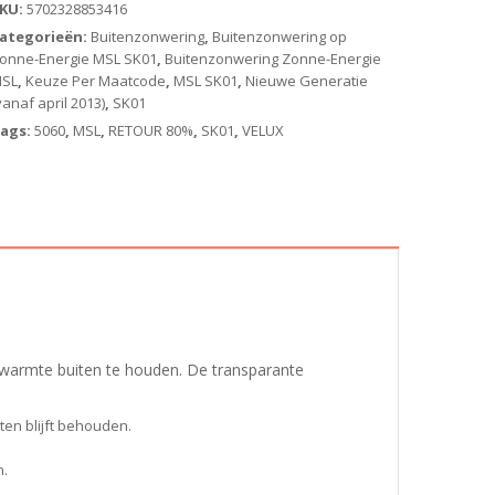
KU:
5702328853416
onne-
ategorieën:
Buitenzonwering
,
Buitenzonwering op
nergie)
onne-Energie MSL SK01
,
Buitenzonwering Zonne-Energie
antal
SL
,
Keuze Per Maatcode
,
MSL SK01
,
Nieuwe Generatie
vanaf april 2013)
,
SK01
ags:
5060
,
MSL
,
RETOUR 80%
,
SK01
,
VELUX
warmte buiten te houden. De transparante
ten blijft behouden.
n.