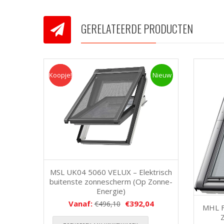
GERELATEERDE PRODUCTEN
Koopje!
Koopje
Nieuw
MSL UK04 5060 VELUX – Elektrisch
buitenste zonnescherm (Op Zonne-
Energie)
Vanaf:
€
392,04
€
496,10
MHL F