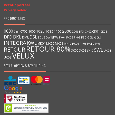
Retour portaal
Privacy beleid
PRODUCTTAGS
0000
2000
1025
1000
1085
0705
1100
CK04
2066
BFX
CK02
2in1
CK06
DKL
DFD
DSL
DML
EKW
GGU
EDW
FK06
FK08
FSC
GGL
EDL
FK04
INTEGRA
KWL
MK04
MK06
MK08
MK10
PK06
PK08
PK10
Pro+
RETOUR 80%
RETOUR
SWL
SK06
SK08
SK10
UK04
VELUX
UK08
BETAALOPTIES & BEVEILIGING