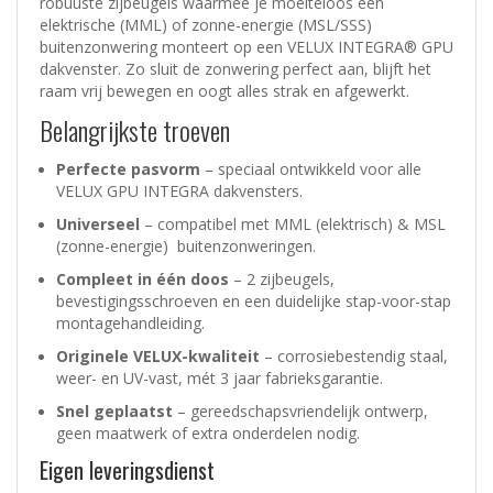
robuuste zijbeugels waarmee je moeiteloos een
elektrische (MML) of zonne-energie (MSL/SSS)
buitenzonwering monteert op een VELUX INTEGRA® GPU
dakvenster. Zo sluit de zonwering perfect aan, blijft het
raam vrij bewegen en oogt alles strak en afgewerkt.
Belangrijkste troeven
Perfecte pasvorm
– speciaal ontwikkeld voor alle
VELUX GPU INTEGRA dakvensters.
Universeel
– compatibel met MML (elektrisch) & MSL
(zonne-energie) buitenzonweringen.
Compleet in één doos
– 2 zijbeugels,
bevestigingsschroeven en een duidelijke stap-voor-stap
montagehandleiding.
Originele VELUX-kwaliteit
– corrosiebestendig staal,
weer- en UV-vast, mét 3 jaar fabrieksgarantie.
Snel geplaatst
– gereedschapsvriendelijk ontwerp,
geen maatwerk of extra onderdelen nodig.
Eigen leveringsdienst