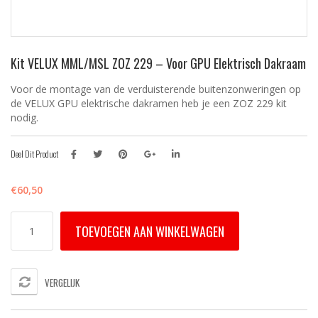
Kit VELUX MML/MSL ZOZ 229 – Voor GPU Elektrisch Dakraam
Voor de montage van de verduisterende buitenzonweringen op
de VELUX GPU elektrische dakramen heb je een ZOZ 229 kit
nodig.
Deel Dit Product
€
60,50
Kit
TOEVOEGEN AAN WINKELWAGEN
VELUX
MML/MSL
ZOZ
229
VERGELIJK
-
voor
GPU