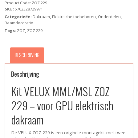
Product Code:
ZOZ 229
elektrisch
SKU:
5702328729971
dakraam
Categorieën:
Dakraam
,
Elektrische toebehoren
,
Onderdelen
,
aantal
Raamdecoratie
Tags:
ZOZ
,
ZOZ 229
BESCHRIJVING
Beschrijving
Kit VELUX MML/MSL ZOZ
229 – voor GPU elektrisch
dakraam
De VELUX ZOZ 229 is een originele montagekit met twee