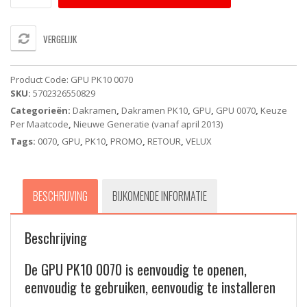
0070
Energy
&
VERGELIJK
Comfort
-
VELUX
Product Code:
GPU PK10 0070
uitzetbaar
SKU:
5702326550829
dakvenster
Categorieën:
Dakramen
,
Dakramen PK10
,
GPU
,
GPU 0070
,
Keuze
-
Per Maatcode
,
Nieuwe Generatie (vanaf april 2013)
Handbediend
(94X160cm)
Tags:
0070
,
GPU
,
PK10
,
PROMO
,
RETOUR
,
VELUX
aantal
BESCHRIJVING
BIJKOMENDE INFORMATIE
Beschrijving
De GPU PK10 0070 is eenvoudig te openen,
eenvoudig te gebruiken, eenvoudig te installeren