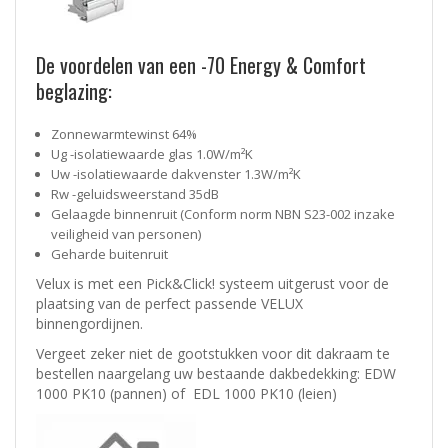
De voordelen van een -70 Energy & Comfort
beglazing:
Zonnewarmtewinst 64%
Ug -isolatiewaarde glas 1.0W/m²K
Uw -isolatiewaarde dakvenster 1.3W/m²K
Rw -geluidsweerstand 35dB
Gelaagde binnenruit (Conform norm NBN S23-002 inzake
veiligheid van personen)
Geharde buitenruit
Velux is met een Pick&Click! systeem uitgerust voor de
plaatsing van de perfect passende VELUX
binnengordijnen.
Vergeet zeker niet de
gootstukken voor dit dakraam
te
bestellen naargelang uw bestaande dakbedekking:
EDW
1000 PK10 (pannen)
of
EDL 1000 PK10 (leien)