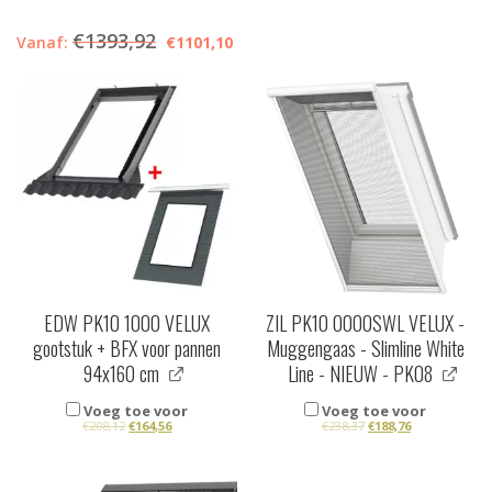
€
1393,92
Vanaf:
€
1101,10
EDW PK10 1000 VELUX
ZIL PK10 0000SWL VELUX -
gootstuk + BFX voor pannen
Muggengaas - Slimline White
94x160 cm
Line - NIEUW - PK08
Voeg toe voor
Voeg toe voor
€
208,12
€
164,56
€
238,37
€
188,76