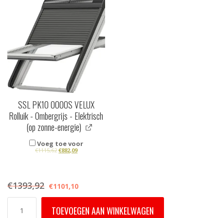
SSL PK10 0000S VELUX
Rolluik - Ombergrijs - Elektrisch
(op zonne-energie)
Voeg toe voor
€
1115,62
€
882,09
€
1393,92
€
1101,10
GPU
TOEVOEGEN AAN WINKELWAGEN
PK10