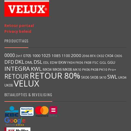
Retour portaal
Privacy beleid
PRODUCTTAGS
0000
2000
1025
1000
1085
0705
1100
CK04
BFX
CK02
2in1
2066
CK06
DKL
DFD
DSL
DML
EKW
GGU
EDW
FK06
FK08
FSC
GGL
EDL
FK04
INTEGRA
KWL
MK04
MK06
MK08
MK10
PK06
PK08
PK10
Pro+
RETOUR 80%
RETOUR
SWL
SK06
SK08
SK10
UK04
VELUX
UK08
BETAALOPTIES & BEVEILIGING